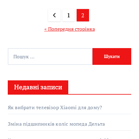
Пагінація
1
2
записів
« Попередня сторінка
П
о
ш
у
Недавні записи
к
:
Як вибрати телевізор Xiaomi для дому?
Зміна підшипників коліс мопеда Дельта