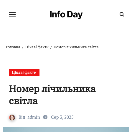
Перейти
до
Info Day
контенту
Головна
Цікаві факти
Номер лічильника світла
Цікаві факти
Номер лічильника
світла
Від
admin
Сер 3, 2025