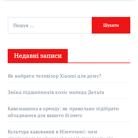
П
о
ш
у
Недавні записи
к
:
Як вибрати телевізор Xiaomi для дому?
Зміна підшипників коліс мопеда Дельта
Кавомашина в оренду: як правильно підібрати
обладнання для вашого бізнесу
Культура кавування в Німеччині: чим