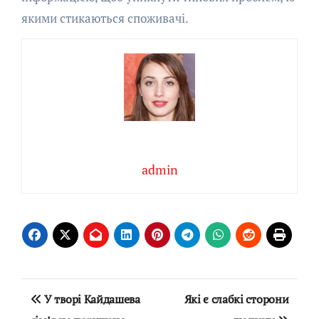
якими стикаються споживачі.
admin
Навігація
У творі Кайдашева
Які є слабкі сторони