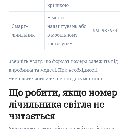
кришкою
У меню
Смарт-
налаштувань або
SM-987654
лічильник
в мобільному
застосунку
Зверніть увагу, що формат номера залежить від
виробника та моделі. При необхідності
уточнюйте його у технічній документації.
Що робити, якщо номер
лічильника світла не
читається
Якщо номер стерся або став нечітким, існують