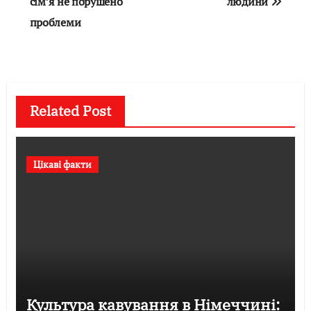
записів
сім’я не порушено
людини
проблеми
Related Post
Цікаві факти
Культура кавування в Німеччині: