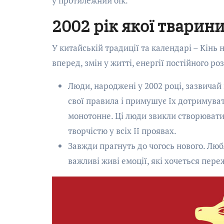
у протилежний бік.
2002 рік якої тварин
У китайській традиції та календарі – Кінь 
вперед, змін у житті, енергії постійного ро
Люди, народжені у 2002 році, зазвичай
свої правила і примушує їх дотримуват
монотонне. Ці люди звикли створювати
творчістю у всіх її проявах.
Завжди прагнуть до чогось нового. Любл
важливі живі емоції, які хочеться пер