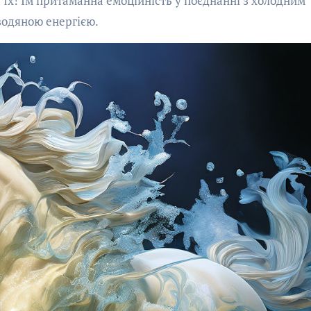
їх! Їм притаманна емоційність у поєднанні з холодним
водяною енергією.