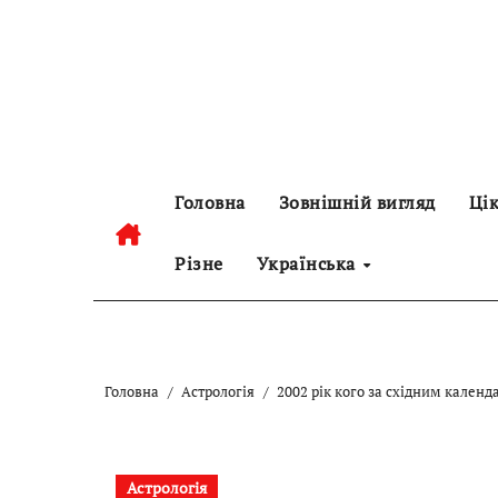
Перейти
до
контенту
Головна
Зовнішній вигляд
Цік
Різне
Українська
Головна
Астрологія
2002 рік кого за східним кален
Астрологія