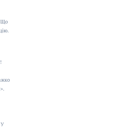
. Що
цію.
!
важко
».
 У