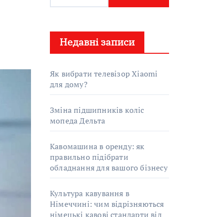
о
ш
у
Недавні записи
к
:
Як вибрати телевізор Xiaomi
для дому?
Зміна підшипників коліс
мопеда Дельта
Кавомашина в оренду: як
правильно підібрати
обладнання для вашого бізнесу
Культура кавування в
Німеччині: чим відрізняються
німецькі кавові стандарти від