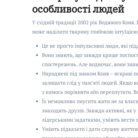
особливості людей
У східній традиції 2002 рік Водяного Коня.
може наділити тварину глибокою інтуїцією,
Це не просто імпульсивні люди, які під
Вони знають, що завжди краще поспосте
спостережень. Але водночас, вони знают
Народжені під знаком Коня – яскраві о
залишати слід у пам’яті людей. Якщо ви
з кимось порівняти або переплутати. В
Їх неможливо змусити жити не за влас
знаходять друзів. Завжди активні, як у
лідерськими задатками, уміють вести 
Уміють підказати і дати слушну життєву