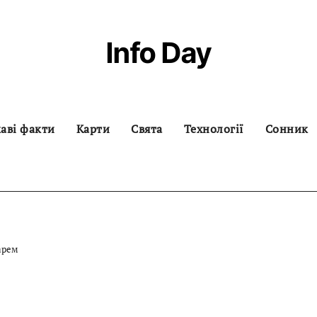
Info Day
аві факти
Карти
Свята
Технології
Сонник
дарем