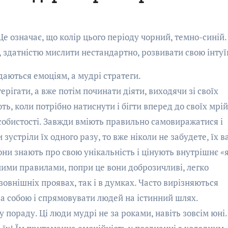
 Це означає, що колір цього періоду чорний, темно-синій
 здатністю мислити нестандартно, розвивати свою інтуї
даються емоціям, а мудрі стратеги.
рігати, а вже потім починати діяти, виходячи зі своїх
ь, коли потрібно натиснути і бігти вперед до своїх мрій
собистості. Завжди вміють правильно самовиражатися і
 зустріли їх одного разу, то вже ніколи не забудете, їх 
они знають про свою унікальність і цінують внутрішнє «я
ними правилами, попри це вони доброзичливі, легко
 зовнішніх проявах, так і в думках. Часто вирізняються
за собою і спрямовувати людей на істинний шлях.
 пораду. Ці люди мудрі не за роками, навіть зовсім юні.