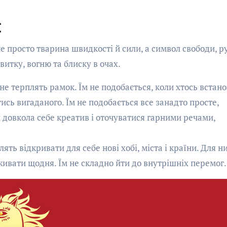
и
не просто тварина швидкості й сили, а символ свободи, р
звитку, вогню та блиску в очах.
 не терплять рамок. Їм не подобається, коли хтось встан
ись вигаданого. Їм не подобається все занадто просте,
 довкола себе креатив і оточуватися гарними речами,
ять відкривати для себе нові хобі, міста і країни. Для н
еживати щодня. Їм не складно йти до внутрішніх перемог.