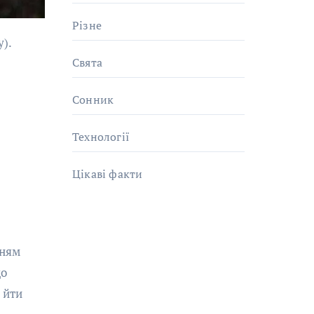
Різне
Свята
Сонник
Технології
Цікаві факти
нням
що
 йти