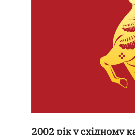
2002 рік у східному к