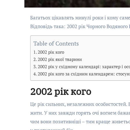
Багатьох цікавлять минулі роки і кому саме вони належали (під знаком якої тварини, стихії, кольору).
Відповідь така: 2002 рік Чорного Водяного 
Table of Contents
2002 рік кого
2002 рік якої тварини
2002 рік у східному календарі: характер і о
2002 рік кого за східним календарем: стосунк
2002 рік кого
Це рік сильних, незалежних особистостей.
жити. У них завжди горять очі вогнем бажа
чим вони позитивніші – тим краще живеться