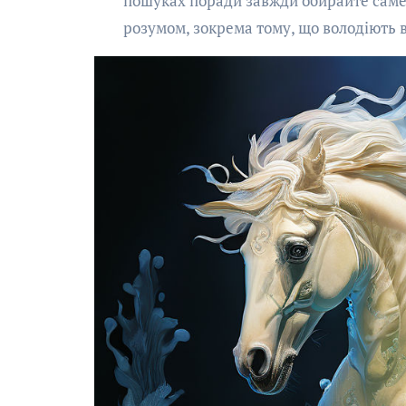
пошуках поради завжди обирайте саме 
розумом, зокрема тому, що володіють 