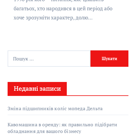
багатьох, хто народився в цей період або
хоче зрозуміти характер, долю…
П
о
ш
у
Недавні записи
к
:
Зміна підшипників коліс мопеда Дельта
Кавомашина в оренду: як правильно підібрати
обладнання для вашого бізнесу