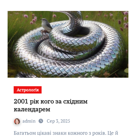
Астрологія
2001 рік кого за східним
календарем
admin
Сер 3, 2025
Багатьом цікаві знаки кожного з років. Це й