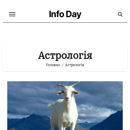
Перейти
до
Info Day
контенту
Астрологія
Головна
Астрологія