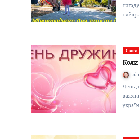
нагаду
найвра
Свята
Коли
ad
День дружини — це неофіційне, але надзвичайно
важлив
україн