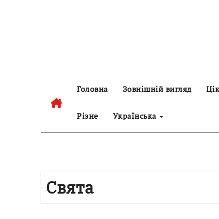
Перейти
до
контенту
Головна
Зовнішній вигляд
Цік
Різне
Українська
Свята