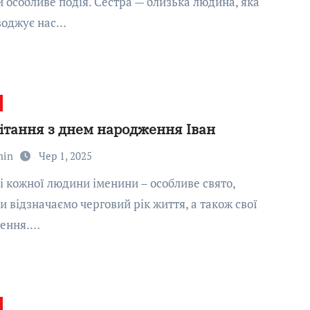
 особливе подія. Сестра — близька людина, яка
воджує нас…
ітання з днем народження Іван
min
Чер 1, 2025
и відзначаємо черговий рік життя, а також свої
нення.…