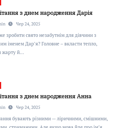
ітання з днем народження Дарія
min
Чер 24, 2025
им іменем Дар’я? Головне – вкласти тепло,
и жарту й…
ітання з днем народження Анна
min
Чер 24, 2025
ми, стриманими. Але якщо мова йде про ім’я