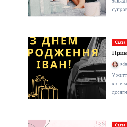
завжди
супро
Свята
Прив
ad
У житті кожної людини іменини – особливе свято,
коли м
досяг
Свята