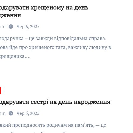
одарувати хрещеному на день
дження
min
Чер 6, 2025
ова йде про хрещеного тата, важливу людину в
 хрещеника.…
одарувати сестрі на день народження
min
Чер 5, 2025