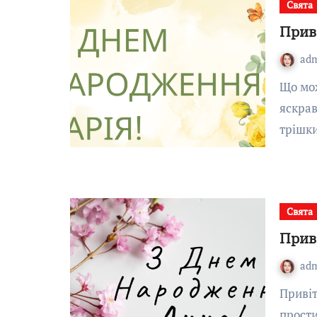
Свята
Прив
ad
Що може зробити свято незабутнім для дівчини з
яскрав
трішк
Свята
Прив
ad
Привітання бувають різними — ліричними, смішними,
прости