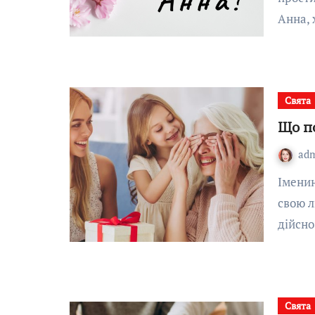
Анна, 
Свята
Що п
ad
Іменини бабусі — особливий привід, щоб виразити їй
свою л
дійсно
Свята