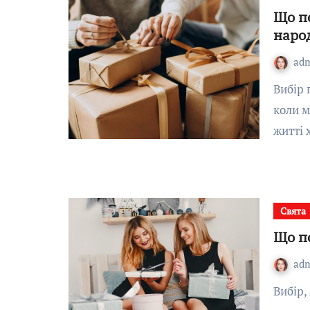
Що п
наро
ad
Вибір подарунка – це завжди відповідальна справа,
коли м
житті
Свята
Що п
ad
Вибір, який преподносять родичам на пам’ять, — це