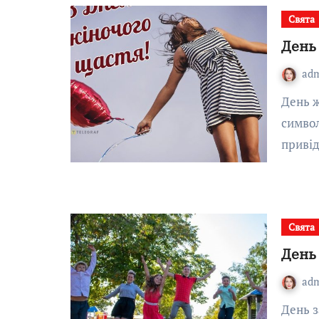
Свята
День
ad
День жіночого щастя — це не офіційне свято, але
символ
приві
Свята
День 
ad
День захисту дітей — це не просто свято, а