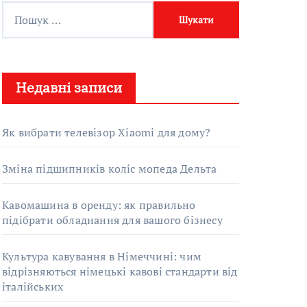
П
о
ш
у
Недавні записи
к
:
Як вибрати телевізор Xiaomi для дому?
Зміна підшипників коліс мопеда Дельта
Кавомашина в оренду: як правильно
підібрати обладнання для вашого бізнесу
Культура кавування в Німеччині: чим
відрізняються німецькі кавові стандарти від
італійських