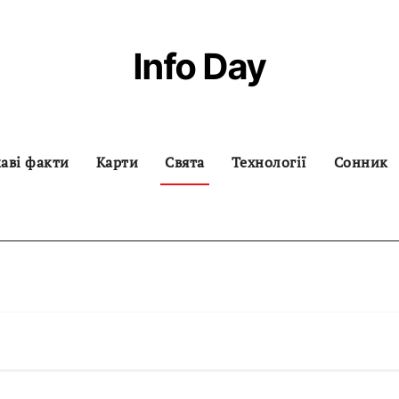
Info Day
аві факти
Карти
Свята
Технології
Сонник