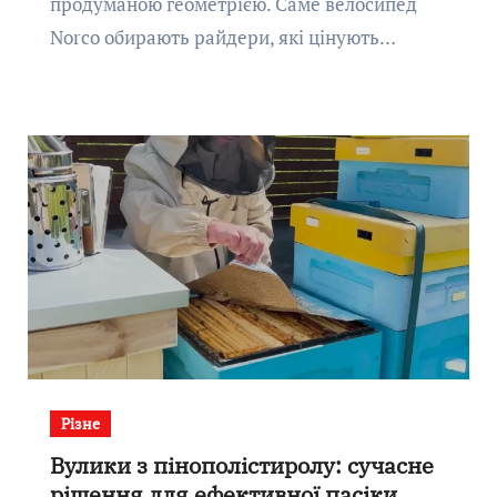
продуманою геометрією. Саме велосипед
Norco обирають райдери, які цінують…
Різне
Вулики з пінополістиролу: сучасне
рішення для ефективної пасіки