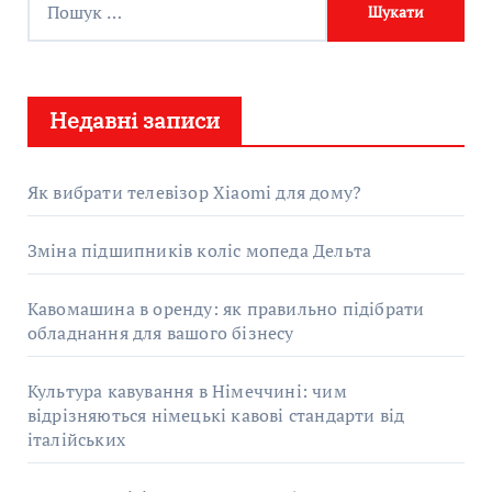
о
ш
у
Недавні записи
к
:
Як вибрати телевізор Xiaomi для дому?
Зміна підшипників коліс мопеда Дельта
Кавомашина в оренду: як правильно підібрати
обладнання для вашого бізнесу
Культура кавування в Німеччині: чим
відрізняються німецькі кавові стандарти від
італійських