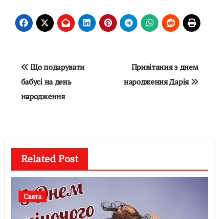
Навігація
Що подарувати
Привітання з днем
записів
бабусі на день
народження Дарія
народження
Related Post
Свята