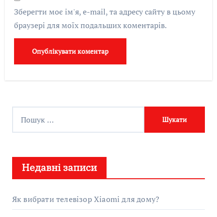
Зберегти моє ім'я, e-mail, та адресу сайту в цьому
браузері для моїх подальших коментарів.
П
о
ш
у
Недавні записи
к
:
Як вибрати телевізор Xiaomi для дому?