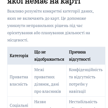
якої немає на карті
Важливо розуміти конкретні категорії даних,
яких не включають до карт. Це допоможе
уникнути неправильних рішень під час
орієнтування або планування діяльності на
місцевості.
Що не
Причина
Категорія
відображається
відсутності
Межі
Конфіденційність
Приватна
приватних
та відсутність
власність
ділянок, дані
потреби у
про власників
навігації
Назви
Нестабільність
Соціальні