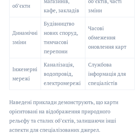
магазинів,
об’єктів, часті
об’єкти
кафе, закладів
зміни
Будівництво
Часові
Динамічні
нових споруд,
обмеження
зміни
тимчасові
оновлення карт
перепони
Каналізація,
Службова
Інженерні
водопровід,
інформація для
мережі
електромережі
спеціалістів
Наведені приклади демонструють, що карти
орієнтовані на відображення природного
рельєфу та сталих об’єктів, залишаючи інші
аспекти для спеціалізованих джерел.