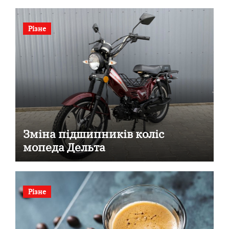
Різне
Зміна підшипників коліс
мопеда Дельта
Різне