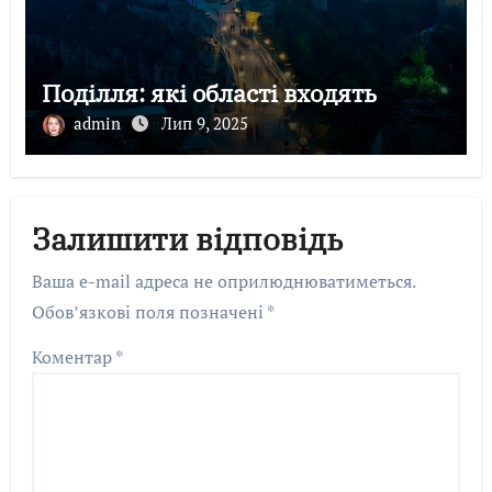
Поділля: які області входять
admin
Лип 9, 2025
Залишити відповідь
Ваша e-mail адреса не оприлюднюватиметься.
Обов’язкові поля позначені
*
Коментар
*