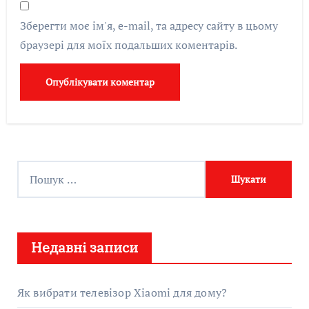
Зберегти моє ім'я, e-mail, та адресу сайту в цьому
браузері для моїх подальших коментарів.
П
о
ш
у
Недавні записи
к
:
Як вибрати телевізор Xiaomi для дому?