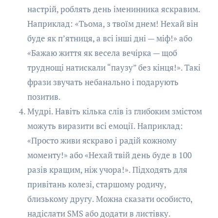
настрій, роблять день іменинника яскравим.
Наприклад: «Тьома, з твоїм днем! Нехай він
буде як п’ятниця, а всі інші дні — міф!» або
«Бажаю життя як весела вечірка — щоб
труднощі натискали “паузу” без кінця!». Такі
фрази звучать небанально і подарують
позитив.
Мудрі. Навіть кілька слів із глибоким змістом
можуть виразити всі емоції. Наприклад:
«Просто живи яскраво і радій кожному
моменту!» або «Нехай твій день буде в 100
разів кращим, ніж учора!». Підходять для
привітань колезі, старшому родичу,
близькому другу. Можна сказати особисто,
надіслати SMS або додати в листівку.