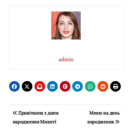
admin
Навігація
Привітання з днем
Меню на день
записів
народження Микиті
народження