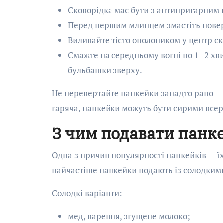
Сковорідка має бути з антипригарним п
Перед першим млинцем змастіть повер
Виливайте тісто ополоником у центр с
Смажте на середньому вогні по 1–2 хвил
бульбашки зверху.
Не перевертайте панкейки занадто рано —
гаряча, панкейки можуть бути сирими всере
З чим подавати панке
Одна з причин популярності панкейків — їх
найчастіше панкейки подають із солодкими
Солодкі варіанти:
мед, варення, згущене молоко;