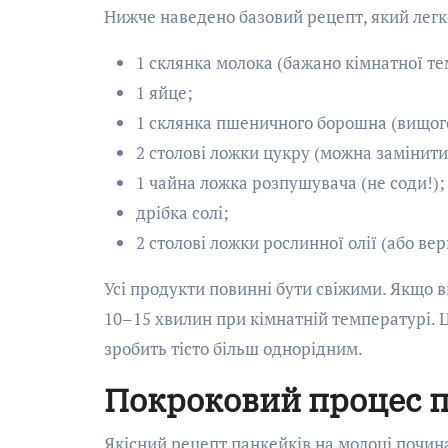
Нижче наведено базовий рецепт, який легк
1 склянка молока (бажано кімнатної т
1 яйце;
1 склянка пшеничного борошна (вищого
2 столові ложки цукру (можна замінит
1 чайна ложка розпушувача (не соди!);
дрібка солі;
2 столові ложки рослинної олії (або ве
Усі продукти повинні бути свіжими. Якщо 
10–15 хвилин при кімнатній температурі. 
зробить тісто більш однорідним.
Покроковий процес п
Якісний рецепт панкейків на молоці почина