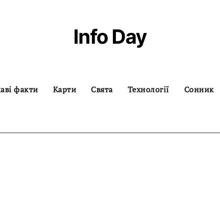
Info Day
аві факти
Карти
Свята
Технології
Сонник