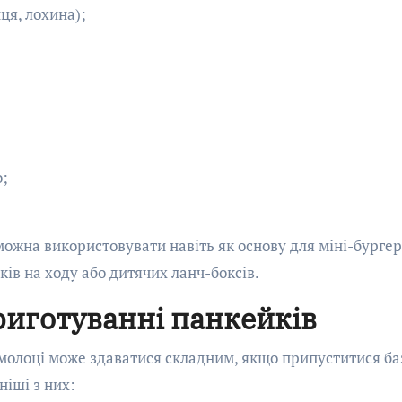
ця, лохина);
о;
ожна використовувати навіть як основу для міні-бургер
ків на ходу або дитячих ланч-боксів.
риготуванні панкейків
 молоці може здаватися складним, якщо припуститися ба
іші з них: