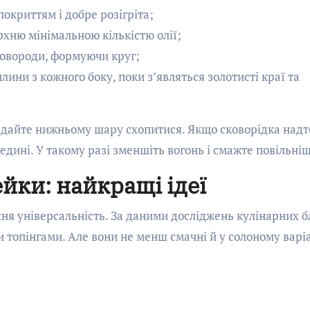
окриттям і добре розігріта;
хню мінімальною кількістю олії;
ковороди, формуючи круг;
ини з кожного боку, поки з’являться золотисті краї та
 дайте нижньому шару схопитися. Якщо сковорідка надт
дині. У такому разі зменшіть вогонь і смажте повільніш
йки: найкращі ідеї
ня універсальність. За даними досліджень кулінарних бл
 топінгами. Але вони не менш смачні й у солоному варіа