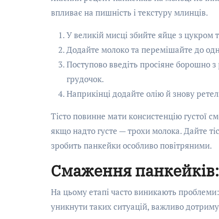
впливає на пишність і текстуру млинців.
У великій мисці збийте яйце з цукром т
Додайте молоко та перемішайте до одн
Поступово введіть просіяне борошно з
грудочок.
Наприкінці додайте олію й знову рете
Тісто повинне мати консистенцію густої с
якщо надто густе — трохи молока. Дайте ті
зробить панкейки особливо повітряними.
Смаження панкейків:
На цьому етапі часто виникають проблеми
уникнути таких ситуацій, важливо дотриму