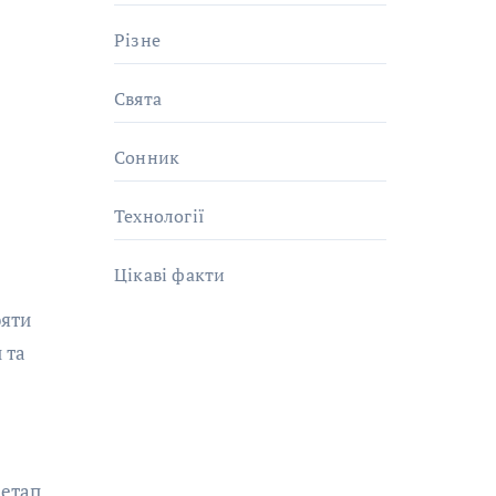
Різне
Свята
Сонник
Технології
Цікаві факти
ояти
 та
 етап