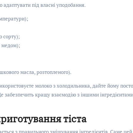
о адаптувати під власні уподобання.
емператури);
 сорту);
и медом);
ршкового масла, розтопленого).
використовуєте молоко з холодильника, дайте йому пост
Це забезпечить кращу взаємодію з іншими інгредієнтами
риготування тіста
ється з правильного змішування інгредієнтів. Саме цей