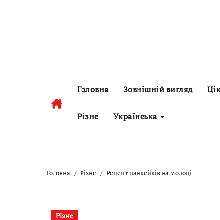
Перейти
до
контенту
Головна
Зовнішній вигляд
Цік
Різне
Українська
Головна
Різне
Рецепт панкейків на молоці
Різне