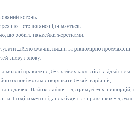
ьований вогонь.
ерез що тісто погано піднімається.
но, що робить панкейки жорсткими.
увати дійсно смачні, пишні та рівномірно просмажені
ей знову і знову.
на молоці правильно, без зайвих клопотів і з відмінним
 його основі можна створювати безліч варіацій,
та подачею. Найголовніше — дотримуйтесь пропорцій, 
ієнти. І тоді кожен сніданок буде по-справжньому дома