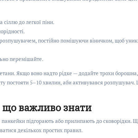
а сіллю до легкої піни.
орідності.
 розпушувачем, постійно помішуючи віничком, щоб уни
льно перемішайте.
метани. Якщо воно надто рідке — додайте трохи борошна,
сту постояти 5–10 хвилин, аби активувався розпушувач. 
 що важливо знати
: панкейки підгорають або прилипають до сковорідки. Щ
ватися декількох простих правил.