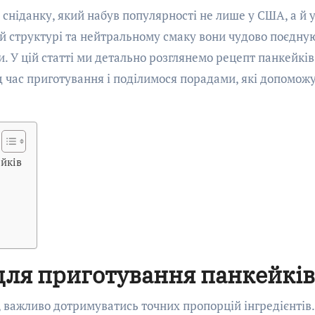
кій структурі та нейтральному смаку вони чудово поєдну
и. У цій статті ми детально розглянемо рецепт панкейків
д час приготування і поділимося порадами, які допомож
ейків
 для приготування панкейків
, важливо дотримуватись точних пропорцій інгредієнтів.