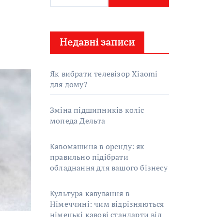
о
ш
у
Недавні записи
к
:
Як вибрати телевізор Xiaomi
для дому?
Зміна підшипників коліс
мопеда Дельта
Кавомашина в оренду: як
правильно підібрати
обладнання для вашого бізнесу
Культура кавування в
Німеччині: чим відрізняються
німецькі кавові стандарти від