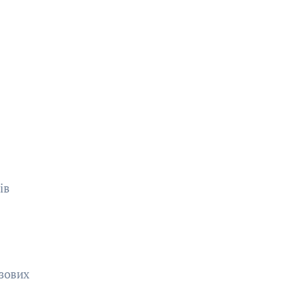
ів
зових