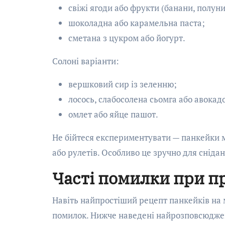
свіжі ягоди або фрукти (банани, полуни
шоколадна або карамельна паста;
сметана з цукром або йогурт.
Солоні варіанти:
вершковий сир із зеленню;
лосось, слабосолена сьомга або авокад
омлет або яйце пашот.
Не бійтеся експериментувати — панкейки м
або рулетів. Особливо це зручно для снідан
Часті помилки при п
Навіть найпростіший рецепт панкейків на
помилок. Нижче наведені найрозповсюджен