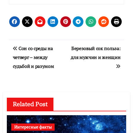
Навигация
Сон со среды на
Березовый сок польза:
по
четверг – между
для мужчин и женщин
судьбой и разумом
записям
Related Post
Интересные факты