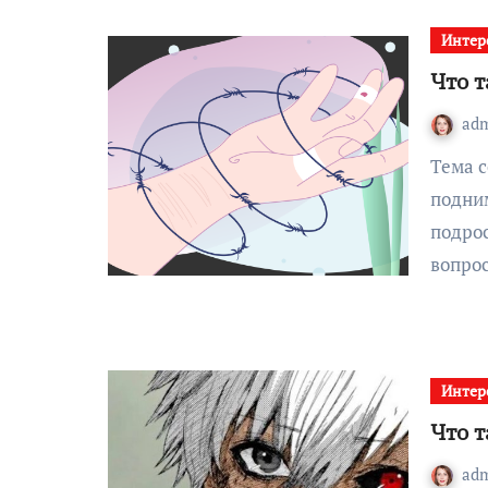
Интер
Что 
ad
Тема селфхарма в последние годы всё чаще
подни
подрос
вопро
Интер
Что 
ad