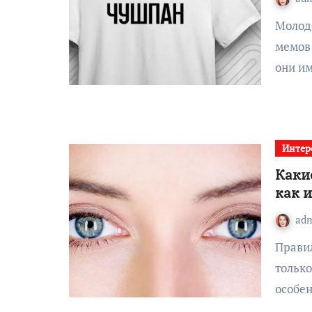
Молодёжь с каждым годом придумывает всё больше
мемов 
они и
Интер
Каки
как 
ad
Правильное определение формы глаз важно не
только
особе