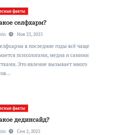
есные факты
такое селфхарм?
min
Ноя 22, 2025
мается психологами, медиа и самими
тками. Это явление вызывает много
сов…
есные факты
такое дединсайд?
min
Сен 2, 2025