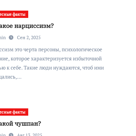
есные факты
такое нарциссизм?
min
Сен 2, 2025
ние, которое характеризуется избыточной
ю к себе. Такие люди нуждаются, чтоб ими
щались,…
есные факты
такой чушпан?
min
Авг 13, 2025