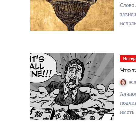
Слово лимб может иметь разные виды и значения,
зависи
испол
Интер
Что т
ad
Алчность это ненасытное желание владеть чем-то и
подчин
иметь 