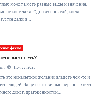
мо от контекста. Одно из понятий, когда
ьзуется даже в…
есные факты
акое алчность?
min
Ноя 22, 2025
ять людей. Чаще всего алчные персоны хотят
много денег, драгоценностей,…