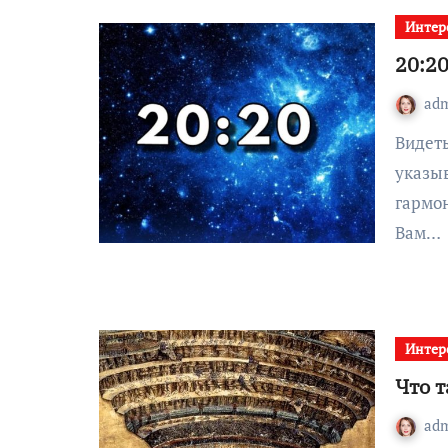
Интер
20:20
ad
Видеть зеркальную комбинацию, 20:20 на часах,
указы
гармон
Вам…
Интер
Что 
ad