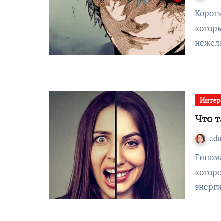
Коротко можно сказать, что дединсайд это человек,
котор
нежела
Интер
Что 
ad
Гипомания — это психоэмоциональное состояние, при
котор
энерги