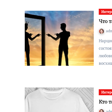
Интер
Что 
ad
Нарциссизм это черта персоны, психологическое
состоя
любовь
восхи
Интер
Кто 
ad