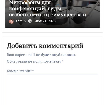
Микрофоны для
конференций, виды,
особенности, преимущества и
советы по выбору
admin
Июл 21, 2026
Добавить комментарий
Ваш адрес email не будет опубликован.
Обязательные поля помечены
*
Комментарий
*