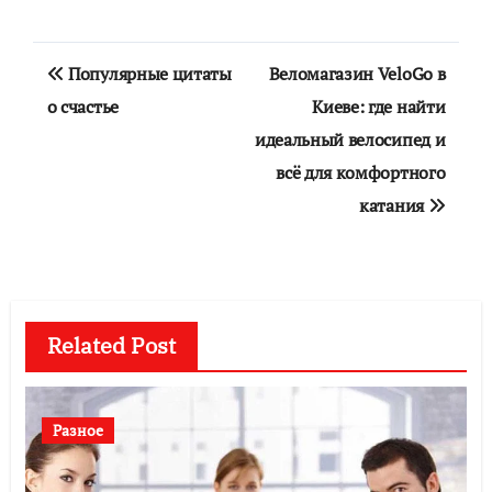
Навигация
Популярные цитаты
Веломагазин VeloGo в
по
о счастье
Киеве: где найти
идеальный велосипед и
записям
всё для комфортного
катания
Related Post
Разное