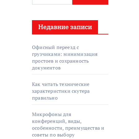
а
й
т
Недавние записи
и
:
Офисный переезд с
грузчиками: минимизация
простоев и сохранность
документов
Как читать технические
характеристики скутера
правильно
Микрофоны для
конференций, виды,
особенности, преимущества и
советы по выбору