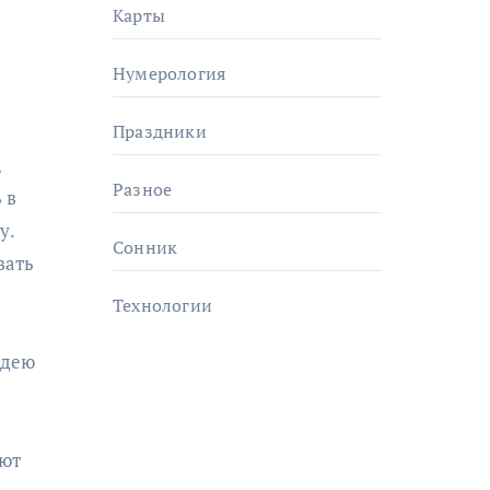
Карты
Нумерология
Праздники
,
Разное
 в
у.
Сонник
вать
Технологии
идею
яют