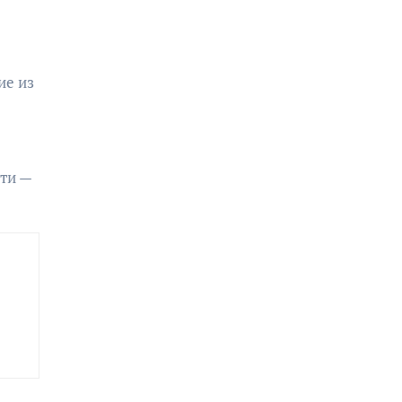
ие из
сти —