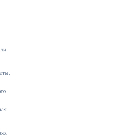
али
кты,
ого
ная
иях