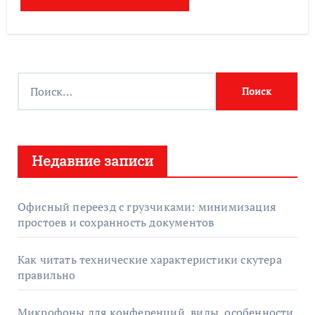
Н
а
й
т
Недавние записи
и
:
Офисный переезд с грузчиками: минимизация
простоев и сохранность документов
Как читать технические характеристики скутера
правильно
Микрофоны для конференций, виды, особенности,