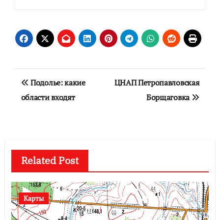
Навигация
Подолье: какие
ЦНАП Петропавловская
по
области входят
Борщаговка
записям
Related Post
Карты