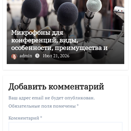
Микрофоны для
конференций, виды,
особенности, преимущества и
советы по выбору
admin
Июл 21, 2026
Добавить комментарий
Ваш адрес email не будет опубликован.
Обязательные поля помечены
*
Комментарий
*