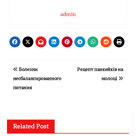
admin
Навигация
Болезни
Рецепт панкейків на
по
несбалансированного
молоці
питания
записям
Related Post