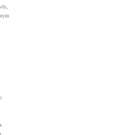
бу,
жную
о
ь
и.