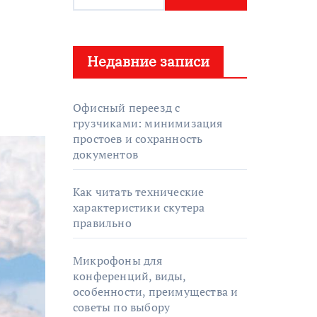
а
й
т
Недавние записи
и
:
Офисный переезд с
грузчиками: минимизация
простоев и сохранность
документов
Как читать технические
характеристики скутера
правильно
Микрофоны для
конференций, виды,
особенности, преимущества и
советы по выбору