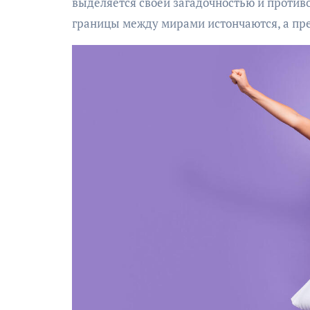
выделяется своей загадочностью и противо
границы между мирами истончаются, а пре