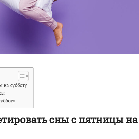
ы на субботу
сы
субботу
етировать сны с пятницы на