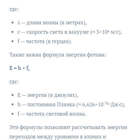
где:
λ — длина волны (в метрах),
c — скорость света в вакууме (≈ 3×10⁸ м/с),
f — частота (в герцах).
Также важна формула энергии фотона:
E = h × f,
где:
E — энергия (в джоулях),
h — постоянная Планка (≈ 6,626×10⁻³⁴ Дж·с),
f — частота световой волны.
Эти формулы позволяют рассчитывать энергии
переходов между уровнями в атомах и