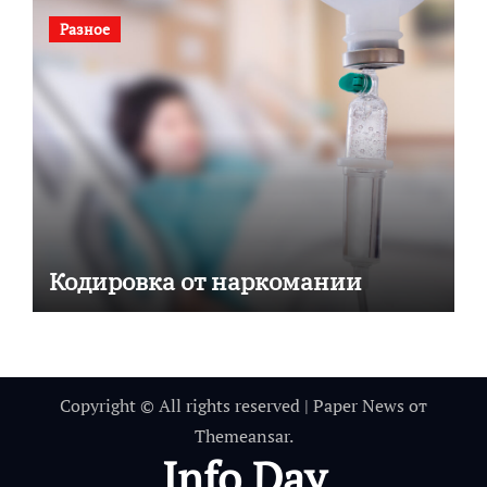
Разное
Кодировка от наркомании
Copyright © All rights reserved
|
Paper News
от
Themeansar
.
Info Day