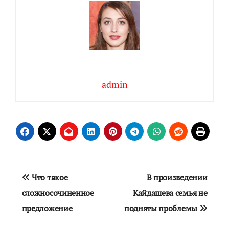
admin
Навигация
Что такое
В произведении
по
сложносочиненное
Кайдашева семья не
предложение
подняты проблемы
записям