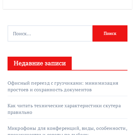
Н
а
й
т
Недавние записи
и
:
Офисный переезд с грузчиками: минимизация
простоев и сохранность документов
Как читать технические характеристики скутера
правильно
Микрофоны для конференций, виды, особенности,
преимущества и советы по выбору