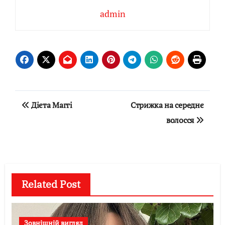
admin
Навігація
Дієта Маггі
Стрижка на середнє
записів
волосся
Related Post
Зовнішній вигляд