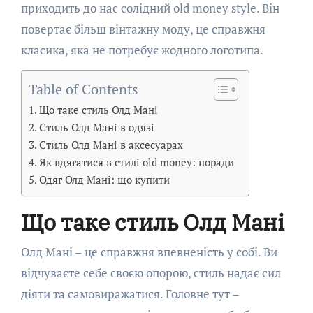
приходить до нас солідний old money style. Він
повертає більш вінтажну моду, це справжня
класика, яка не потребує жодного логотипа.
Table of Contents
Що таке стиль Олд Мані
Стиль Олд Мані в одязі
Стиль Олд Мані в аксесуарах
Як вдягатися в стилі old money: поради
Одяг Олд Мані: що купити
Що таке стиль Олд Мані
Олд Мані – це справжня впевненість у собі. Ви
відчуваєте себе своєю опорою, стиль надає сил
діяти та самовиражатися. Головне тут –