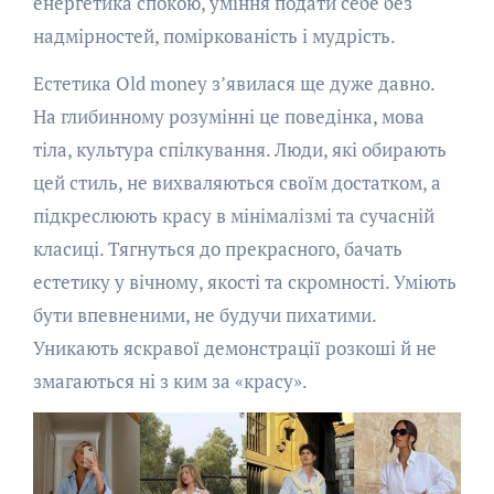
енергетика спокою, уміння подати себе без
надмірностей, поміркованість і мудрість.
Естетика Old money з’явилася ще дуже давно.
На глибинному розумінні це поведінка, мова
тіла, культура спілкування. Люди, які обирають
цей стиль, не вихваляються своїм достатком, а
підкреслюють красу в мінімалізмі та сучасній
класиці. Тягнуться до прекрасного, бачать
естетику у вічному, якості та скромності. Уміють
бути впевненими, не будучи пихатими.
Уникають яскравої демонстрації розкоші й не
змагаються ні з ким за «красу».