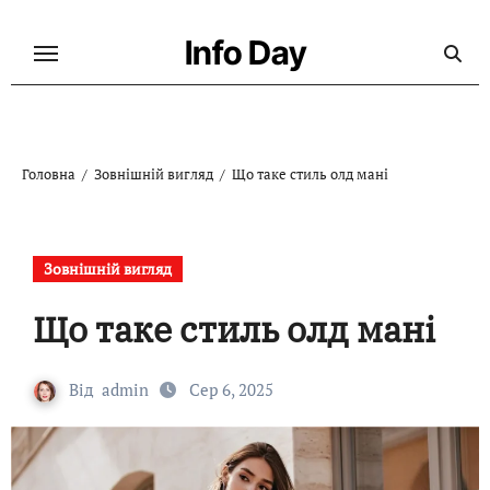
Перейти
до
Info Day
контенту
Головна
Зовнішній вигляд
Що таке стиль олд мані
Зовнішній вигляд
Що таке стиль олд мані
Від
admin
Сер 6, 2025