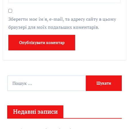
Зберегти моє ім'я, e-mail, та адресу сайту в цьому
браузері для моїх подальших коментарів.
П
о
ш
у
Недавні записи
к
: