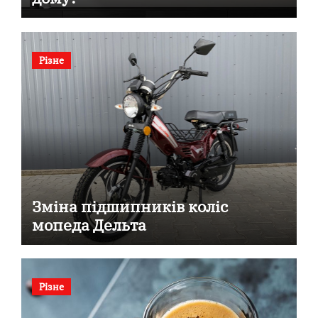
Різне
Зміна підшипників коліс
мопеда Дельта
Різне