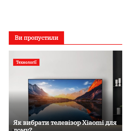
Ви пропустили
Технології
Як вибрати телевізор Xiaomi для
дому?