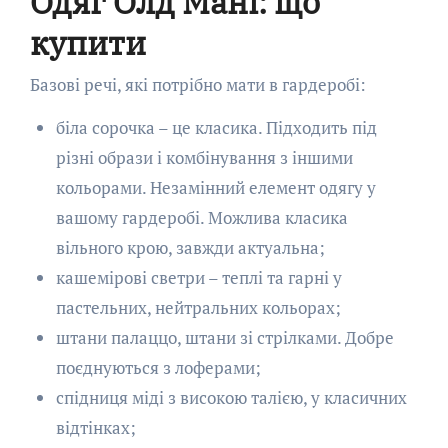
Одяг Олд Мані: що
купити
Базові речі, які потрібно мати в гардеробі:
біла сорочка – це класика. Підходить під
різні образи і комбінування з іншими
кольорами. Незамінний елемент одягу у
вашому гардеробі. Можлива класика
вільного крою, завжди актуальна;
кашемірові светри – теплі та гарні у
пастельних, нейтральних кольорах;
штани палаццо, штани зі стрілками. Добре
поєднуються з лоферами;
спідниця міді з високою талією, у класичних
відтінках;