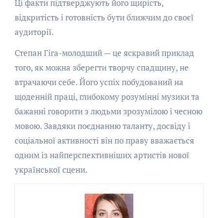
Ці факти підтверджують його щирість,
відкритість і готовність бути ближчим до своєї
аудиторії.
Степан Гіга-молодший — це яскравий приклад
того, як можна зберегти творчу спадщину, не
втрачаючи себе. Його успіх побудований на
щоденній праці, глибокому розумінні музики та
бажанні говорити з людьми зрозумілою і чесною
мовою. Завдяки поєднанню таланту, досвіду і
соціальної активності він по праву вважається
одним із найперспективніших артистів нової
української сцени.