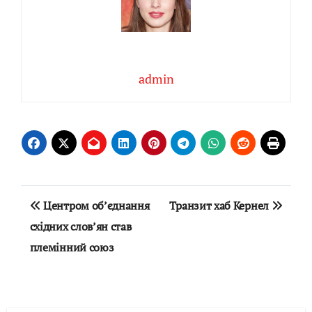
admin
Навігація
Центром об’єднання
Транзит хаб Кернел
записів
східних слов’ян став
племінний союз