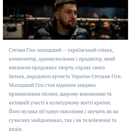
Степан Гіга-молодший — український співак,
композитор, аранжувальник і продюсер, який
впевнено продовжує творчу справу свого
батька, народного артиста України Степана Гіги.
Молодший Гіга став відомим завдяки
проникливим пісням, щирому виконанню та
активній участі в культурному житті країни.
Його музика об’єднує покоління і звучить як на
сучасних майданчиках, так і на телебаченні та
радіо.