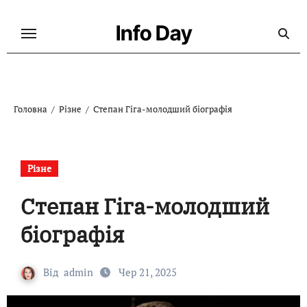
Перейти
до
Info Day
контенту
Головна
Різне
Степан Гіга-молодший біографія
Різне
Степан Гіга-молодший
біографія
Від
admin
Чер 21, 2025