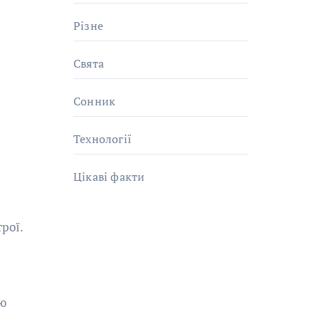
Різне
Свята
Сонник
Технології
Цікаві факти
трої.
ію