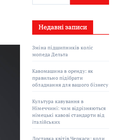
о
ш
у
Недавні записи
к
:
Зміна підшипників коліс
мопеда Дельта
Кавомашина в оренду: як
правильно підібрати
обладнання для вашого бізнесу
Культура кавування в
Німеччині: чим відрізняються
німецькі кавові стандарти від
італійських
Доставка квітів Черкаси: коли