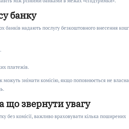
 навіть між різними банками в межах «єПідтримки».
су банку
ьох банків надають послугу безкоштовного внесення кошт
.
их платежів.
 ж можуть знімати комісію, якщо поповнюється не власна
ь.
а що звернути увагу
тку без комісії, важливо враховувати кілька поширених