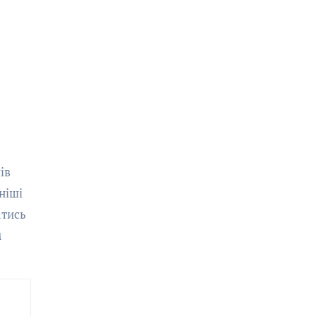
ів
ніші
атись
м