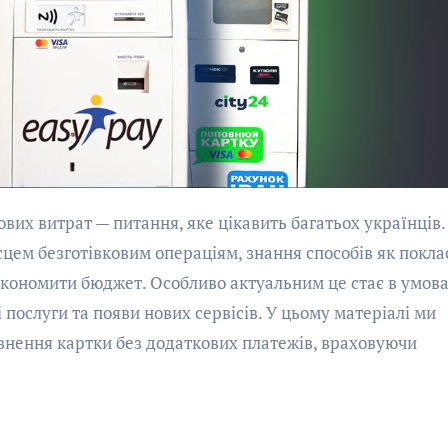
ісцем безготівковим операціям, знання способів як покла
зекономити бюджет. Особливо актуальним це стає в умов
 послуги та появи нових сервісів. У цьому матеріалі ми
внення картки без додаткових платежів, враховуючи