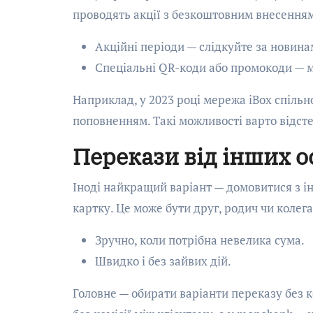
проводять акції з безкоштовним внесенням
Акційні періоди — слідкуйте за новин
Спеціальні QR-коди або промокоди — м
Наприклад, у 2023 році мережа iBox спільн
поповненням. Такі можливості варто відст
Перекази від інших о
Іноді найкращий варіант — домовитися з 
картку. Це може бути друг, родич чи колега
Зручно, коли потрібна невелика сума.
Швидко і без зайвих дій.
Головне — обирати варіанти переказу без к