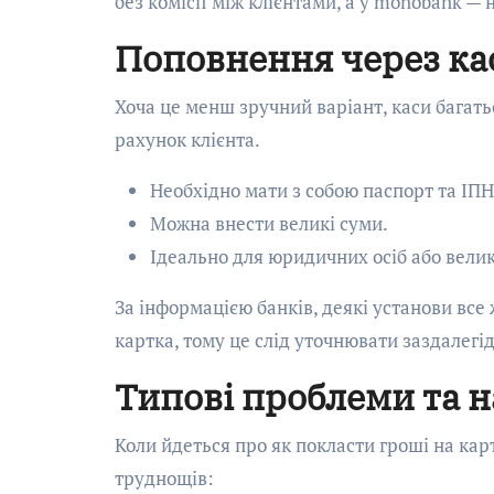
без комісії між клієнтами, а у monobank —
Поповнення через ка
Хоча це менш зручний варіант, каси багат
рахунок клієнта.
Необхідно мати з собою паспорт та ІПН
Можна внести великі суми.
Ідеально для юридичних осіб або велик
За інформацією банків, деякі установи все
картка, тому це слід уточнювати заздалегід
Типові проблеми та н
Коли йдеться про як покласти гроші на кар
труднощів: