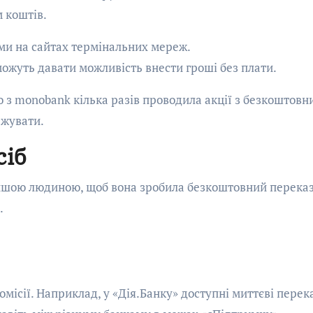
 коштів.
ами на сайтах термінальних мереж.
ожуть давати можливість внести гроші без плати.
о з monobank кілька разів проводила акції з безкоштовн
ежувати.
сіб
іншою людиною, щоб вона зробила безкоштовний переказ
.
омісії. Наприклад, у «Дія.Банку» доступні миттєві перек