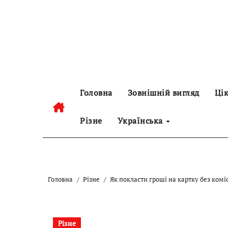
Перейти
до
контенту
Головна
Зовнішній вигляд
Цік
Різне
Українська
Головна
Різне
Як покласти гроші на картку без коміс
Різне