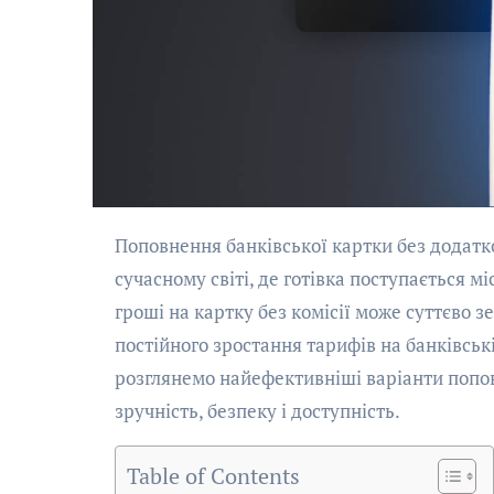
Поповнення банківської картки без додаткових витрат — питання, яке цікавить багатьох українців. У
сучасному світі, де готівка поступається м
гроші на картку без комісії може суттєво 
постійного зростання тарифів на банківські
розглянемо найефективніші варіанти попо
зручність, безпеку і доступність.
Table of Contents