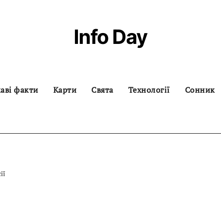
Info Day
аві факти
Карти
Свята
Технології
Сонник
ії