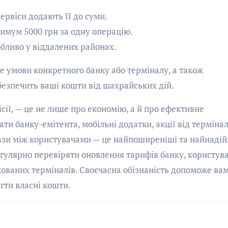
ервіси додають її до суми.
имум 5000 грн за одну операцію.
обливо у віддалених районах.
 умови конкретного банку або терміналу, а також
езпечить ваші кошти від шахрайських дій.
ісії, — це не лише про економію, а й про ефективне
и банку-емітента, мобільні додатки, акції від термінал
ази між користувачами — це найпоширеніші та найнадій
егулярно перевіряти оновлення тарифів банку, користув
ованих терміналів. Своєчасна обізнаність допоможе ва
гти власні кошти.