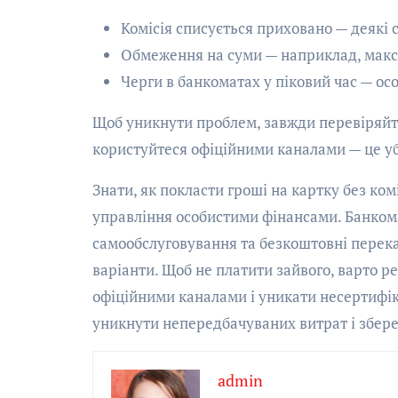
Комісія списується приховано — деякі с
Обмеження на суми — наприклад, макс
Черги в банкоматах у піковий час — ос
Щоб уникнути проблем, завжди перевіряйте
користуйтеся офіційними каналами — це уб
Знати, як покласти гроші на картку без ком
управління особистими фінансами. Банкомат
самообслуговування та безкоштовні перек
варіанти. Щоб не платити зайвого, варто р
офіційними каналами і уникати несертифік
уникнути непередбачуваних витрат і збере
admin