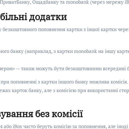
ь ПриватБанку, Ощадбанку та monobank (через мережу iB
більні додатки
у безкоштовного поповнення картки з іншої картки чере
ного банку (наприклад, з картки monobank на іншу карт
мером» — також можуть бути безкоштовними всередині 
при поповненні з картки іншого банку можлива комісія.
жах карток банку, але з комісією при використанні сто
ування без комісії
4 або iBox часто беруть комісію за поповнення, але іноді