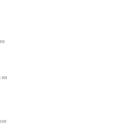
им
 на
ази