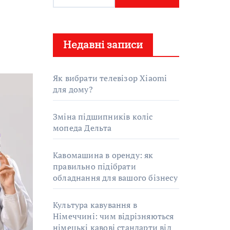
о
ш
у
Недавні записи
к
:
Як вибрати телевізор Xiaomi
для дому?
Зміна підшипників коліс
мопеда Дельта
Кавомашина в оренду: як
правильно підібрати
обладнання для вашого бізнесу
Культура кавування в
Німеччині: чим відрізняються
німецькі кавові стандарти від