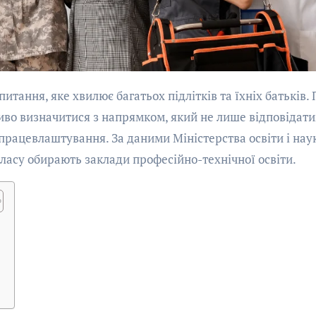
иво визначитися з напрямком, який не лише відповідат
 працевлаштування. За даними Міністерства освіти і нау
класу обирають заклади професійно-технічної освіти.