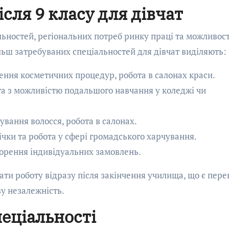
сля 9 класу для дівчат
льностей, регіональних потреб ринку праці та можливос
льш затребуваних спеціальностей для дівчат виділяють:
ення косметичних процедур, робота в салонах краси.
та з можливістю подальшого навчання у коледжі чи
вання волосся, робота в салонах.
ічки та робота у сфері громадського харчування.
ворення індивідуальних замовлень.
ати роботу відразу після закінчення училища, що є пер
ву незалежність.
пеціальності