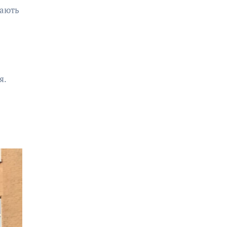
рають
я.