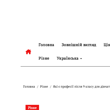
Перейти
до
контенту
Головна
Зовнішній вигляд
Цік
Різне
Українська
Головна
Різне
Які є професії після 9 класу для дівчат
Різне