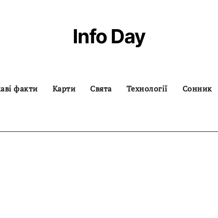
Info Day
аві факти
Карти
Свята
Технології
Сонник