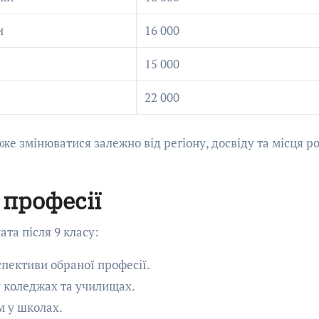
и
16 000
15 000
22 000
оже змінюватися залежно від регіону, досвіду та місця р
 професії
та після 9 класу:
пективи обраної професії.
 коледжах та училищах.
м у школах.