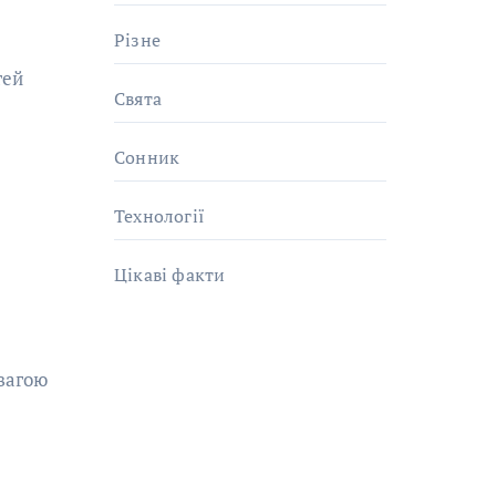
Різне
тей
Свята
Сонник
Технології
Цікаві факти
евагою