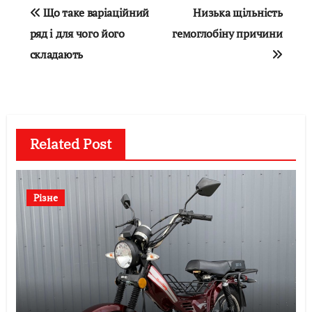
Навігація
Що таке варіаційний
Низька щільність
записів
ряд і для чого його
гемоглобіну причини
складають
Related Post
Різне