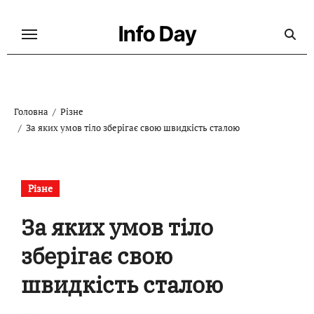
Перейти
до
Info Day
контенту
Головна
Різне
За яких умов тіло зберігає свою швидкість сталою
Різне
За яких умов тіло
зберігає свою
швидкість сталою