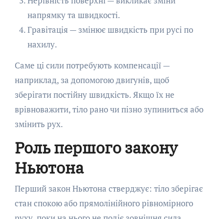
Нерівність поверхні — викликає зміни
напрямку та швидкості.
Гравітація — змінює швидкість при русі по
нахилу.
Саме ці сили потребують компенсації —
наприклад, за допомогою двигунів, щоб
зберігати постійну швидкість. Якщо їх не
врівноважити, тіло рано чи пізно зупиниться або
змінить рух.
Роль першого закону
Ньютона
Перший закон Ньютона стверджує: тіло зберігає
стан спокою або прямолінійного рівномірного
руху, поки на нього не подіє зовнішня сила.