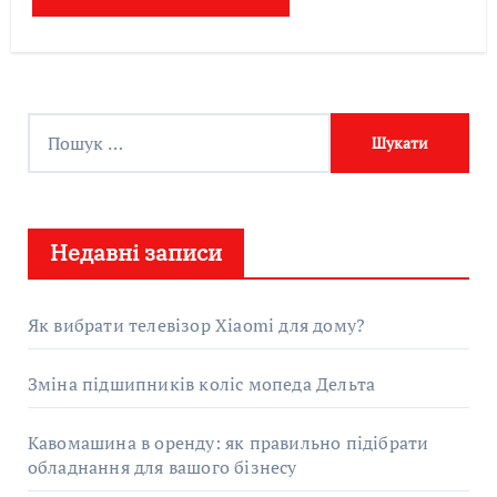
П
о
ш
у
Недавні записи
к
:
Як вибрати телевізор Xiaomi для дому?
Зміна підшипників коліс мопеда Дельта
Кавомашина в оренду: як правильно підібрати
обладнання для вашого бізнесу