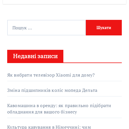
П
о
ш
у
Недавні записи
к
:
Як вибрати телевізор Xiaomi для дому?
Зміна підшипників коліс мопеда Дельта
Кавомашина в оренду: як правильно підібрати
обладнання для вашого бізнесу
Культура кавування в Німеччині: чим