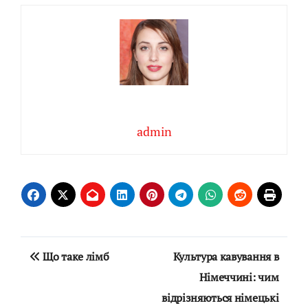
admin
Навігація
Що таке лімб
Культура кавування в
записів
Німеччині: чим
відрізняються німецькі