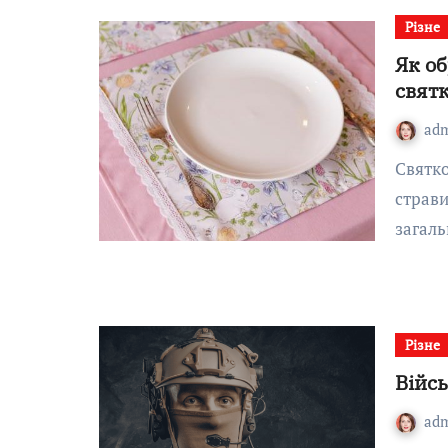
Різне
Як о
святк
ad
Святковий стіл на Великдень — це не тільки про
страви
загал
Різне
Війсь
ad