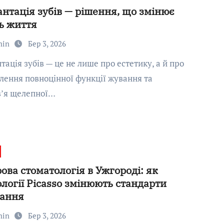
нтація зубів — рішення, що змінює
ь життя
min
Бер 3, 2026
лення повноцінної функції жування та
в’я щелепної…
ва стоматологія в Ужгороді: як
логії Picasso змінюють стандарти
вання
min
Бер 3, 2026