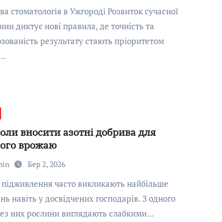
ни диктує нові правила, де точність та
зованість результату стають пріоритетом
р…
коли вносити азотні добрива для
ого врожаю
min
Бер 2, 2026
нь навіть у досвідчених господарів. З одного
без них рослини виглядають слабкими…