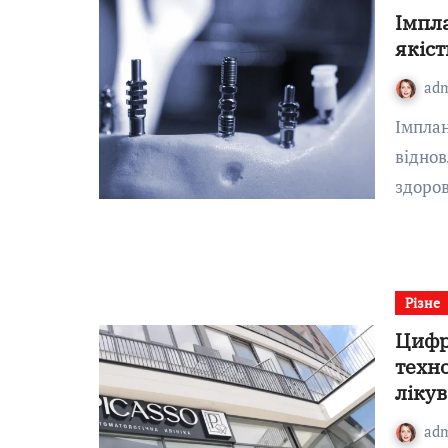
Імпла
якіст
ad
Імплантація зубів — це не лише про естетику, а й про
віднов
здоро
Різне
Цифро
техно
ліку
ad