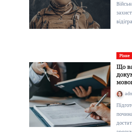
Військова каска: ключовий елемент особистого
захист
відігр
Різне
Що в
доку
мово
ad
Підготовка документів до перекладу зазвичай
почина
достат
зрозу