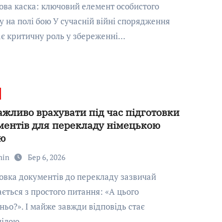
у на полі бою У сучасній війні спорядження
ає критичну роль у збереженні…
ажливо врахувати під час підготовки
ментів для перекладу німецькою
ю
min
Бер 6, 2026
ється з простого питання: «А цього
ньо?». І майже завжди відповідь стає
мілою…