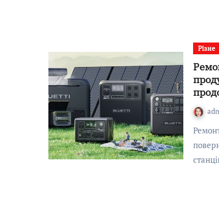
Різне
Ремон
прод
прод
ad
Ремонт Bluetti – це професійна послуга, яка дозволяє
поверн
станці