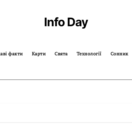
Info Day
аві факти
Карти
Свята
Технології
Сонник