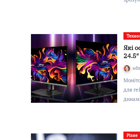
Технол
Які о
24.5
ad
Монітор 24.5″ MSI MAG 255XF — це сучасне рішення
для ге
динам
Різне