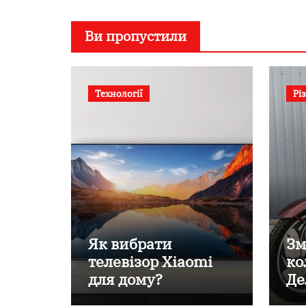
Ви пропустили
Технології
Рі
Як вибрати
Зм
телевізор Xiaomi
ко
для дому?
Де