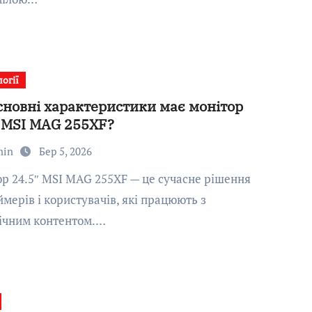
огії
сновні характеристики має монітор
″ MSI MAG 255XF?
min
Бер 5, 2026
ймерів і користувачів, які працюють з
ічним контентом.…