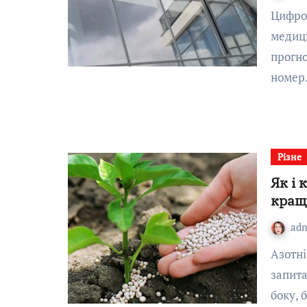
Цифрова стоматологія в Ужгороді Розвиток сучасної
медици
прогно
номе
Різне
Як і 
кращ
ad
Азотні підживлення часто викликають найбільше
запита
боку, 