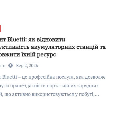
т Bluetti: як відновити
уктивність акумуляторних станцій та
овжити їхній ресурс
min
Бер 2, 2026
ути працездатність портативних зарядних
й, що активно використовуються у побуті,…