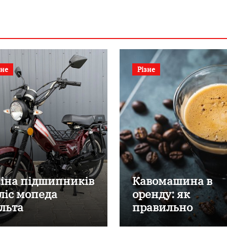
зне
Різне
іна підшипників
Кавомашина в
ліс мопеда
оренду: як
льта
правильно
підібрати