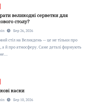
брати великодні серветки для
ового столу?
min
Бер 26, 2026
, а й про атмосферу. Саме деталі формують
ьне…
кові каски
min
Бер 10, 2026