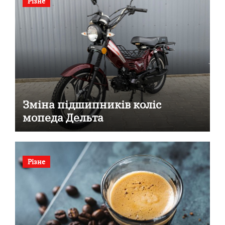
Різне
Зміна підшипників коліс
мопеда Дельта
Різне