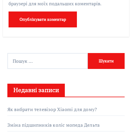
браузері для моїх подальших коментарів.
П
о
ш
у
Недавні записи
к
:
Як вибрати телевізор Xiaomi для дому?
Зміна підшипників коліс мопеда Дельта