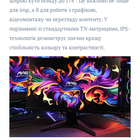
широкі кути огляду до 178°. Це важливо не лише
для ігор, а й для роботи з графікою,
відеомонтажу чи перегляду контенту. У
порівнянні зі стандартними TN-матрицями, IPS-
технологія демонструє значно кращу
стабільність кольору та контрастності.