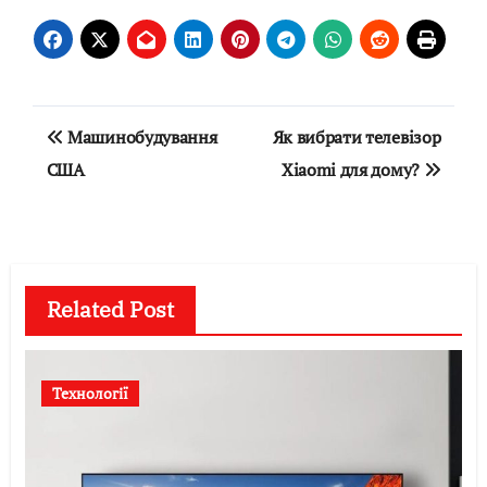
Навігація
Машинобудування
Як вибрати телевізор
записів
США
Xiaomi для дому?
Related Post
Технології