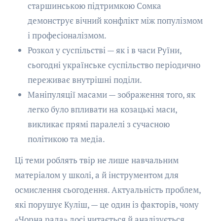
старшинською підтримкою Сомка
демонструє вічний конфлікт між популізмом
і професіоналізмом.
Розкол у суспільстві — як і в часи Руїни,
сьогодні українське суспільство періодично
переживає внутрішні поділи.
Маніпуляції масами — зображення того, як
легко було впливати на козацькі маси,
викликає прямі паралелі з сучасною
політикою та медіа.
Ці теми роблять твір не лише навчальним
матеріалом у школі, а й інструментом для
осмислення сьогодення. Актуальність проблем,
які порушує Куліш, — це один із факторів, чому
«Чорна рада» досі читається й аналізується.