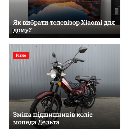
Як вибрати телевізор Xiaomi для
дому?
Різне
Зміна підшипників коліс
мопеда Дельта