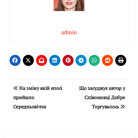
admin
Навігація
На зміну якій епосі
Що засуджує автор у
записів
прийшло
Співомовці Добре
Середньовіччя
Торгувалось