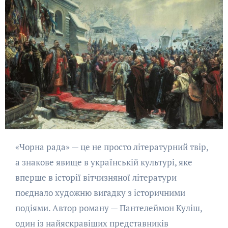
«Чорна рада» — це не просто літературний твір,
а знакове явище в українській культурі, яке
вперше в історії вітчизняної літератури
поєднало художню вигадку з історичними
подіями. Автор роману — Пантелеймон Куліш,
один із найяскравіших представників