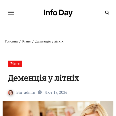
Перейти
до
Info Day
контенту
Головна
Різне
Деменція у літніх
Різне
Деменція у літніх
Від
admin
Лют 17, 2026