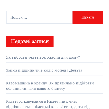
П
о
ш
у
Недавні записи
к
:
Як вибрати телевізор Xiaomi для дому?
Зміна підшипників коліс мопеда Дельта
Кавомашина в оренду: як правильно підібрати
обладнання для вашого бізнесу
Культура кавування в Німеччині: чим
відрізняються німецькі кавові стандарти від