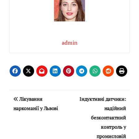
admin
Навігація
Лікування
Індуктивні датчики:
записів
наркоманії у Львові
надійний
безконтактний
контроль у
промисловій