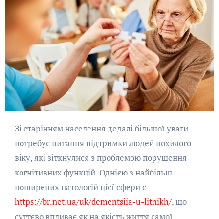
Зі старінням населення дедалі більшої уваги
потребує питання підтримки людей похилого
віку, які зіткнулися з проблемою порушення
когнітивних функцій. Однією з найбільш
поширених патологій цієї сфери є
https://br.net.ua/uk/dementsiia-u-litnikh/
, що
суттєво впливає як на якість життя самої