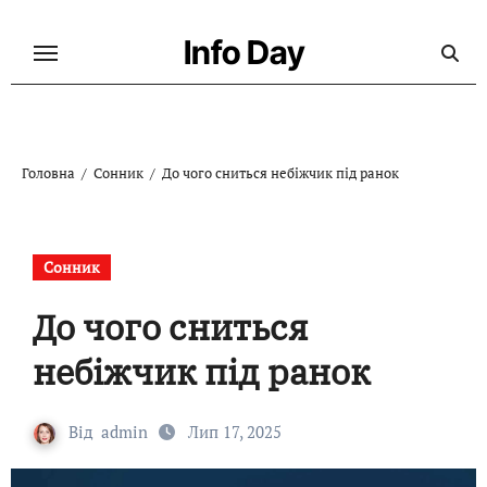
Перейти
до
Info Day
контенту
Головна
Сонник
До чого сниться небіжчик під ранок
Сонник
До чого сниться
небіжчик під ранок
Від
admin
Лип 17, 2025