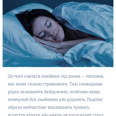
До чого сниться покійник під ранок — питання,
яке може сильно стривожити. Такі сновидіння
рідко залишають байдужими, особливо якщо
померлий був знайомим або родичем. Подібні
образи найчастіше викликають тривогу,
відчуття втрати або навіть незрозумілий страх.