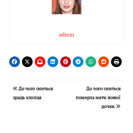
admin
Навігація
До чого сниться
До чого сниться
записів
зрада хлопця
померла мати живої
дочки