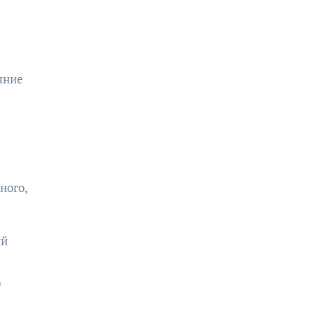
яние
я
ного,
ий
о