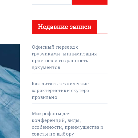
а
й
т
Недавние записи
и
:
Офисный переезд с
грузчиками: минимизация
простоев и сохранность
документов
Как читать технические
характеристики скутера
правильно
Микрофоны для
конференций, виды,
особенности, преимущества и
советы по выбору