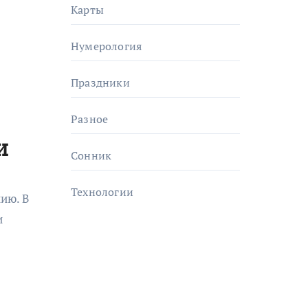
Карты
Нумерология
Праздники
Разное
и
Сонник
Технологии
ию. В
и