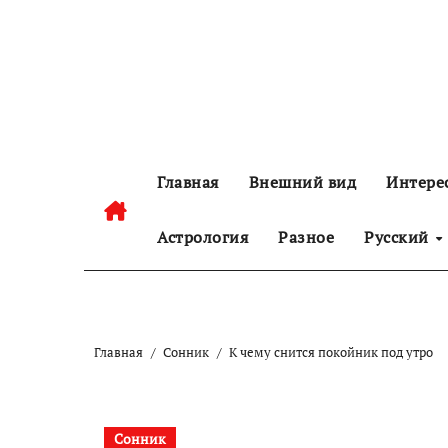
Перейти
к
содержанию
Главная
Внешний вид
Интере
Астрология
Разное
Русский
Главная
Сонник
К чему снится покойник под утро
Сонник