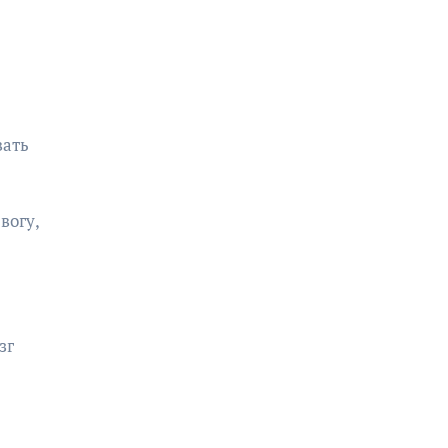
вать
вогу,
зг