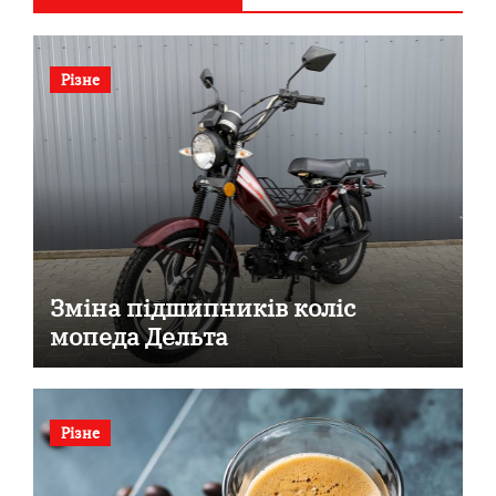
Різне
Зміна підшипників коліс
мопеда Дельта
Різне