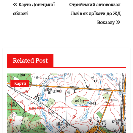
Навігація
Карта Донецької
Стрийський автовокзал
записів
області
Львів як доїхати до ЖД
Вокзалу
Related Post
Карти