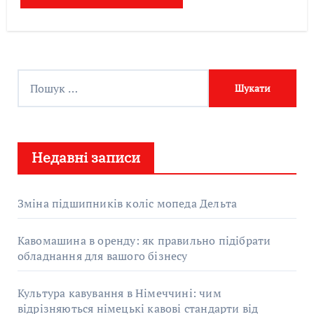
П
о
ш
у
Недавні записи
к
:
Зміна підшипників коліс мопеда Дельта
Кавомашина в оренду: як правильно підібрати
обладнання для вашого бізнесу
Культура кавування в Німеччині: чим
відрізняються німецькі кавові стандарти від