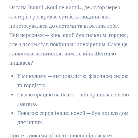
Остапа Вишні «Коні не винні», де автор через
алегорію розкриває сутність людини, яка
пристосувалася до системи та втратила себе.
Цей персонаж — кінь, який був сильним, гордим,
але з часом став покірним і зневіреним. Саме це
і викликає запитання: чим же кінь Шептало
пишався?
У минулому — витривалістю, фізичною силою
та гордістю.
Своєю працею на благо — він працював чесно
і багато.
Повагою серед інших коней — був прикладом
для інших.
Проте з роками ці риси зникли під тиском