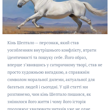
Кінь Шептало — персонаж, який став
уособленням внутрішнього конфлікту, втрати
ідентичності та пошуку себе. Його образ,
вперше з’явившись у сатиричному творі, став не
просто художньою вигадкою, а справжнім
символом моральної дилеми, актуальної для
багатьох людей і сьогодні. У цій статті ми
розглянемо, чим кінь Шептало пишався, як
змінилося його життя і чому його історія
продовжує хвилювати читачів уже не одне