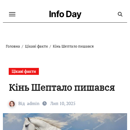
Перейти
до
Info Day
контенту
Головна
Цікаві факти
Кінь Шептало пишався
Цікаві факти
Кінь Шептало пишався
Від
admin
Лип 10, 2025