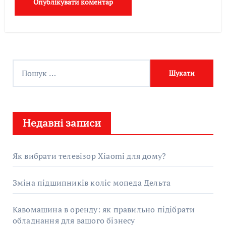
П
о
ш
у
Недавні записи
к
:
Як вибрати телевізор Xiaomi для дому?
Зміна підшипників коліс мопеда Дельта
Кавомашина в оренду: як правильно підібрати
обладнання для вашого бізнесу