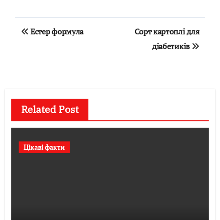
Навігація
Естер формула
Сорт картоплі для
записів
діабетиків
Related Post
Цікаві факти