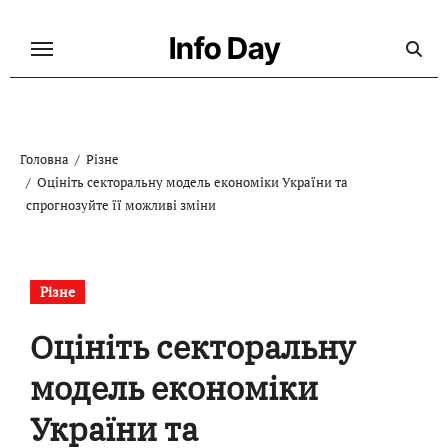
Перейти
до
Info Day
контенту
Головна
Різне
Оцініть секторальну модель економіки України та
спрогнозуйте її можливі зміни
Різне
Оцініть секторальну
модель економіки
України та