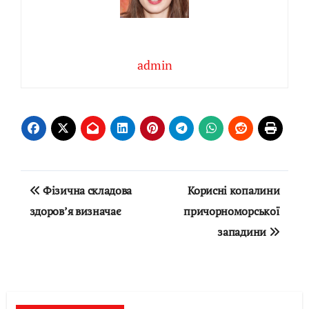
admin
Навігація
Фізична складова
Корисні копалини
записів
здоров’я визначає
причорноморської
западини