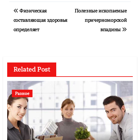
Навигация
Физическая
Полезные ископаемые
по
составляющая здоровья
причерноморской
определяет
впадины
записям
Related Post
Разное