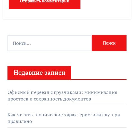
Н
а
й
т
Недавние записи
и
:
Офисный переезд с грузчиками: минимизация
простоев и сохранность документов
Как читать технические характеристики скутера
правильно