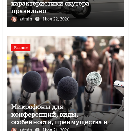
характеристики скутера
правильно
admin
Июл 22, 2026
Разное
Микрофоны для
конференций, виды,
особенности, преимущества и
советы по выбору
admin
Июл 21, 2026