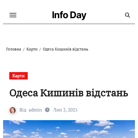
Перейти
до
Info Day
контенту
Головна
Карти
Одеса Кишинів відстань
Карти
Одеса Кишинів відстань
Від
admin
Лип 3, 2025