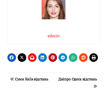
admin
Навігація
Суми Київ відстань
Дніпро Одеса відстань
записів