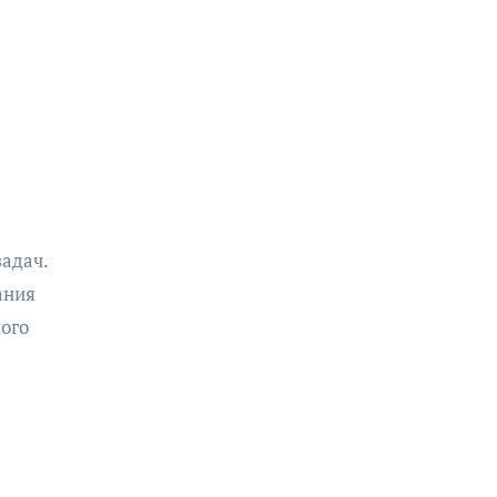
адач.
ания
ного