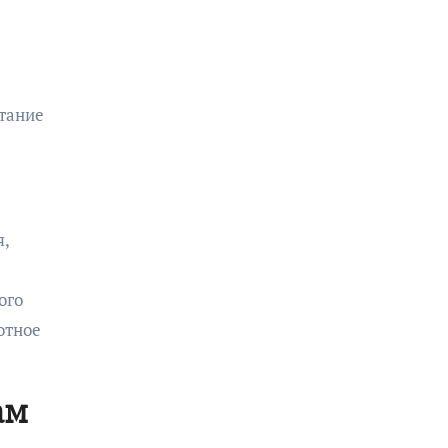
итание
я,
ого
отное
.
ам