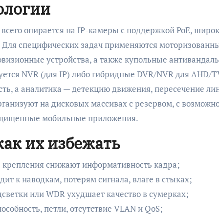
ологии
всего опирается на IP-камеры с поддержкой PoE, широк
. Для специфических задач применяются моторизованн
овизионные устройства, а также купольные антивандал
зуется NVR (для IP) либо гибридные DVR/NVR для AHD/T
ть, а аналитика — детекцию движения, пересечение ли
рганизуют на дисковых массивах с резервом, с возможн
защищенные мобильные приложения.
ак их избежать
ы крепления снижают информативность кадра;
ит к наводкам, потерям сигнала, влаге в стыках;
дсветки или WDR ухудшает качество в сумерках;
особность, петли, отсутствие VLAN и QoS;