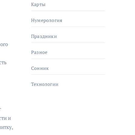
Карты
Нумерология
Праздники
ого
Разное
сть
Сонник
Технологии
т
сти и
литку,