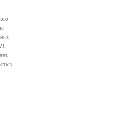
ого
ые
ьные
VI.
ний,
остью