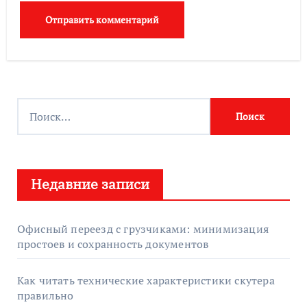
Н
а
й
т
Недавние записи
и
:
Офисный переезд с грузчиками: минимизация
простоев и сохранность документов
Как читать технические характеристики скутера
правильно