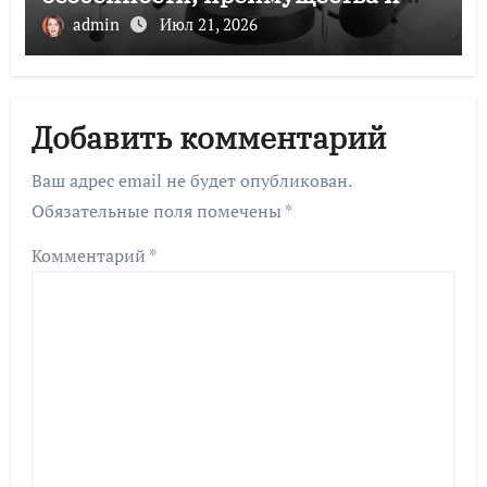
советы по выбору
admin
Июл 21, 2026
Добавить комментарий
Ваш адрес email не будет опубликован.
Обязательные поля помечены
*
Комментарий
*