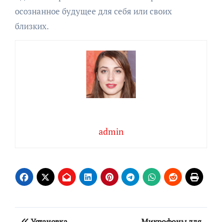
осознанное будущее для себя или своих
близких.
admin
Навигация
Установка
Микрофоны для