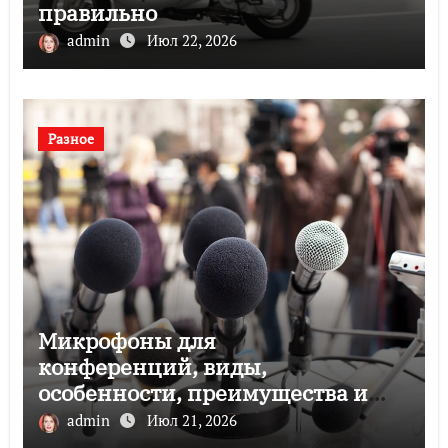
правильно
admin
Июл 22, 2026
Разное
Микрофоны для
конференций, виды,
особенности, преимущества и
советы по выбору
admin
Июл 21, 2026