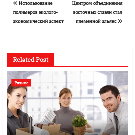
Использование
Центром объединения
по
полимеров эколого-
восточных славян стал
экономический аспект
племенной альянс
записям
Related Post
Разное