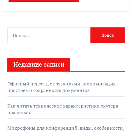
Н
а
й
т
Недавние записи
и
:
Офисный переезд с грузчиками: минимизация
простоев и сохранность документов
Как читать технические характеристики скутера
правильно
Микрофоны для конференций, виды, особенности,