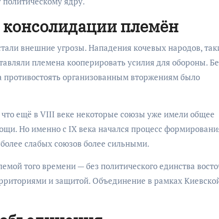
 политическому ядру.
в консолидации племён
тали внешние угрозы. Нападения кочевых народов, так
ставляли племена кооперировать усилия для обороны. Бе
ва противостоять организованным вторжениям было
 что ещё в VIII веке некоторые союзы уже имели общее
ощи. Но именно с IX века начался процесс формировани
 более слабых союзов более сильными.
лемой того времени — без политического единства вост
территориями и защитой. Объединение в рамках Киевско