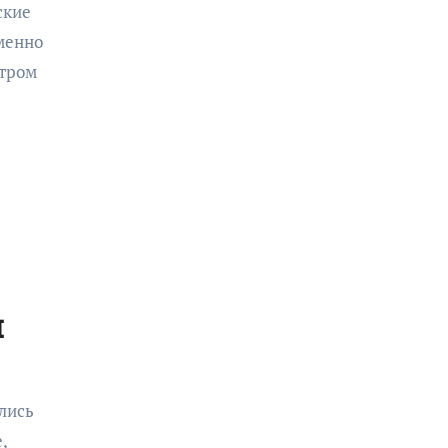
ские
менно
нтром
и
лись
,