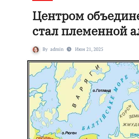
Центром объедин
стал племенной а
By
admin
Июн 21, 2025