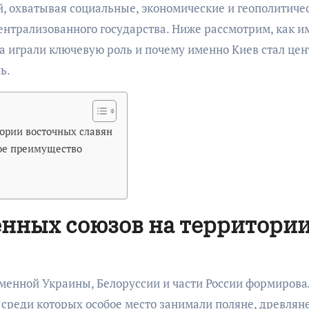
й, охватывая социальные, экономические и геополитиче
нтрализованного государства. Ниже рассмотрим, как и
а играли ключевую роль и почему именно Киев стал це
ь.
ории восточных славян
ое преимущество
нных союзов на территори
еменной Украины, Белоруссии и части России формирова
реди которых особое место занимали поляне, древляне