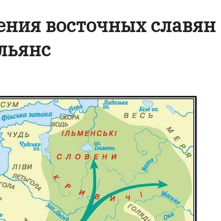
ения восточных славян
льянс