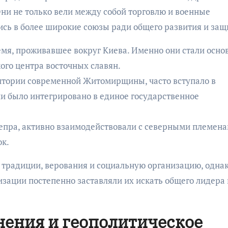
Они не только вели между собой торговлю и военные
ись в более широкие союзы ради общего развития и защ
емя, проживавшее вокруг Киева. Именно они стали осно
ого центра восточных славян.
итории современной Житомирщины, часто вступало в
ии было интегрировано в единое государственное
епра, активно взаимодействовали с северными племена
ок.
 традиции, верования и социальную организацию, одна
зации постепенно заставляли их искать общего лидера 
нения и геополитическое