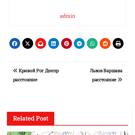
admin
Навигация
Кривой Рог Днепр
Львов Варшава
по
расстояние
расстояние
записям
Related Post