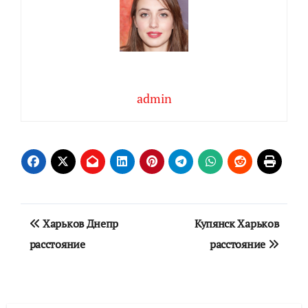
admin
Навигация
Харьков Днепр
Купянск Харьков
по
расстояние
расстояние
записям