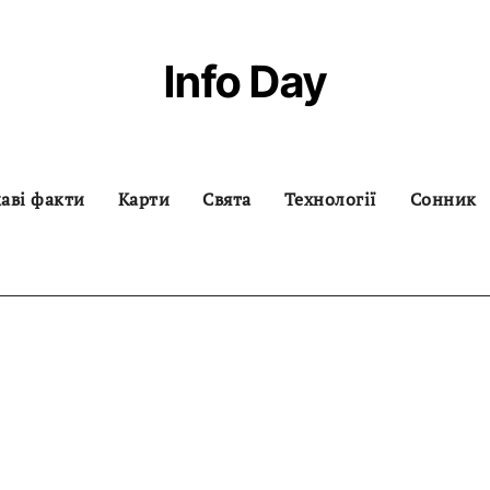
Info Day
аві факти
Карти
Свята
Технології
Сонник