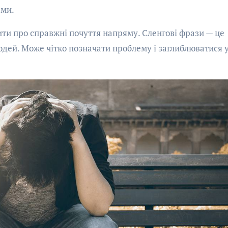
ьми.
рити про справжні почуття напряму. Сленгові фрази — це
людей. Може чітко позначати проблему і заглиблюватися 