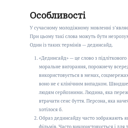
Особливості
У сучасному молодіжному мовленні з’являєт
При цьому такі слова можуть бути незрозум
Один із таких термінів — дединсайд.
«Дединсайд» — це слово з підліткового
моральне вигорання, порожнечу всеред
використовується в мемах, соцмережах і
воно не є клінічним випадком. Швидше
людям серйозними. Людина, яка пережи
втрачати сенс буття. Персона, яка начеб
хотілося б.
Образ дединсайду часто зображають як
фільмів. Часто використовується і для