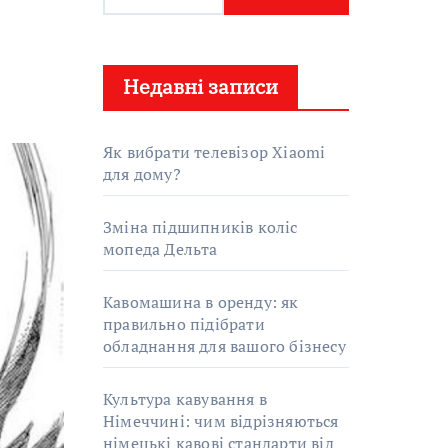
о
ш
у
Недавні записи
к
:
Як вибрати телевізор Xiaomi
для дому?
Зміна підшипників коліс
мопеда Дельта
Кавомашина в оренду: як
правильно підібрати
обладнання для вашого бізнесу
Культура кавування в
Німеччині: чим відрізняються
німецькі кавові стандарти від