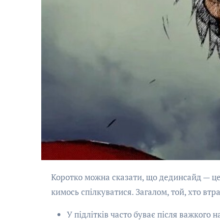
Коротко можна сказати, що дединсайд — це людина, яка відчуває виснаження, безсилля, небажання з
кимось спілкуватися. Загалом, той, хто втр
У підлітків часто буває після важкого н