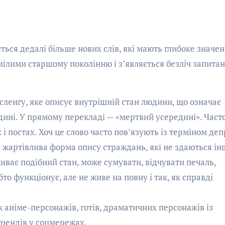
ься дедалі більше нових слів, які мають глибоке значен
ілими старшому поколінню і з’являється безліч запитан
 сленгу, яке описує внутрішній стан людини, що означає
ині. У прямому перекладі — «мертвий усередині». Част
 постах. Хоч це слово часто пов’язують із терміном депр
 жартівлива форма опису страждань, які не здаються і
ває подібний стан, може сумувати, відчувати печаль,
то функціонує, але не живе на повну і так, як справді
 аніме-персонажів, готів, драматичних персонажів із
 трендів у соцмережах.