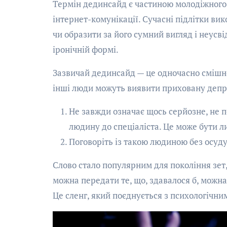
Термін дединсайд є частиною молодіжного 
інтернет-комунікації. Сучасні підлітки ви
чи образити за його сумний вигляд і неусві
іронічній формі.
Зазвичай дединсайд — це одночасно смішно 
інші люди можуть виявити приховану депре
Не завжди означає щось серйозне, не п
людину до спеціаліста. Це може бути л
Поговоріть із такою людиною без осуду,
Слово стало популярним для покоління зет
можна передати те, що, здавалося б, можна
Це сленг, який поєднується з психологіч