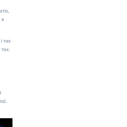
,
ати,
 в
і так
 так.
м
ці.