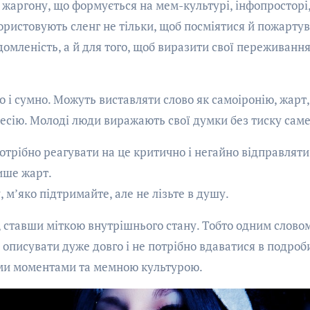
жаргону, що формується на мем-культурі, інфопросторі
користовують сленг не тільки, щоб посміятися й пожартув
домленість, а й для того, щоб виразити свої переживання
і сумно. Можуть виставляти слово як самоіронію, жарт, 
сію. Молоді люди виражають свої думки без тиску саме
отрібно реагувати на це критично і негайно відправляти
ише жарт.
 м’яко підтримайте, але не лізьте в душу.
, ставши міткою внутрішнього стану. Тобто одним слово
 описувати дуже довго і не потрібно вдаватися в подроби
ними моментами та мемною культурою.