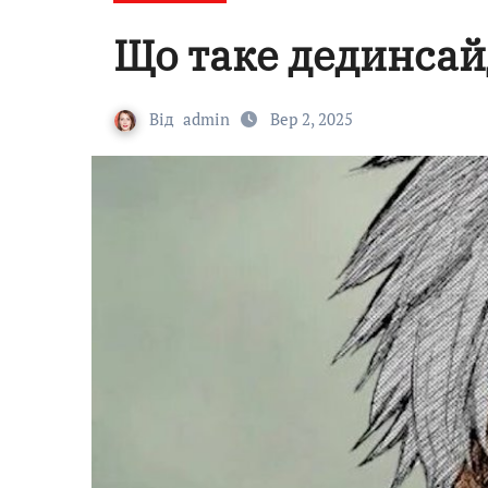
Що таке дединсай
Від
admin
Вер 2, 2025