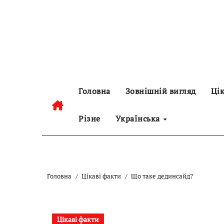
Перейти
до
контенту
Головна
Зовнішній вигляд
Цік
Різне
Українська
Головна
Цікаві факти
Що таке дединсайд?
Цікаві факти