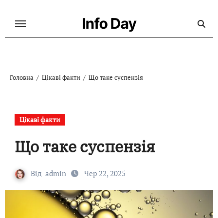
Перейти
до
Info Day
контенту
Головна
Цікаві факти
Що таке суспензія
Цікаві факти
Що таке суспензія
Від
admin
Чер 22, 2025