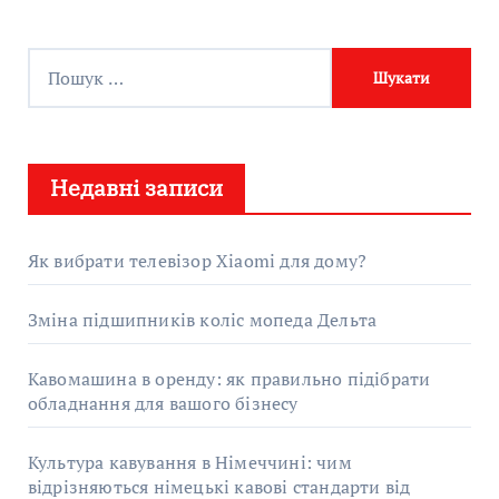
П
о
ш
у
Недавні записи
к
:
Як вибрати телевізор Xiaomi для дому?
Зміна підшипників коліс мопеда Дельта
Кавомашина в оренду: як правильно підібрати
обладнання для вашого бізнесу
Культура кавування в Німеччині: чим
відрізняються німецькі кавові стандарти від