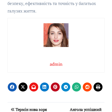
безпеку, ефективність та точність у багатьох
галузях життя.
admin
Навігація
Термін нова зоря
Ангола успішний