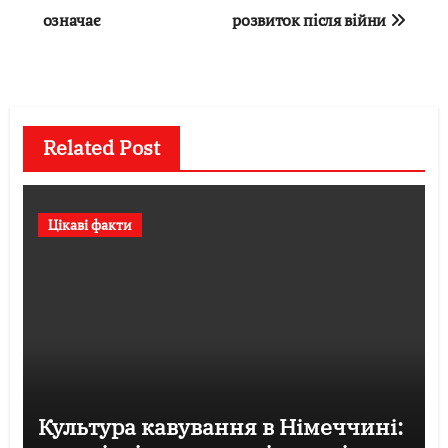
записів
означає
розвиток після війни
Related Post
Цікаві факти
Культура кавування в Німеччині: