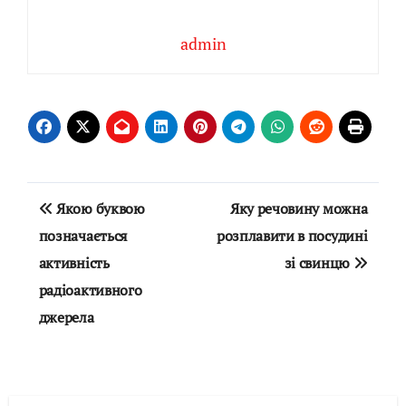
admin
Навігація
Якою буквою
Яку речовину можна
записів
позначається
розплавити в посудині
активність
зі свинцю
радіоактивного
джерела