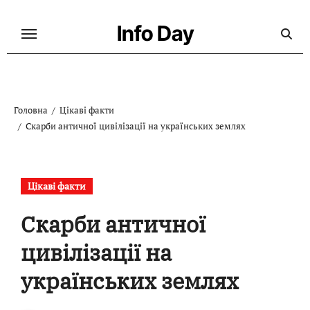
Перейти
до
Info Day
контенту
Головна
Цікаві факти
Скарби античної цивілізації на українських землях
Цікаві факти
Скарби античної
цивілізації на
українських землях