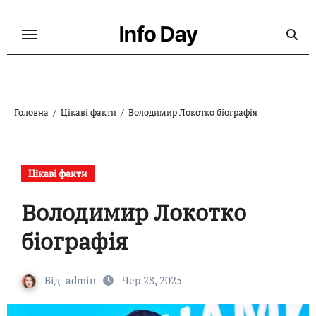
Перейти
до
Info Day
контенту
Головна
Цікаві факти
Володимир Локотко біографія
Цікаві факти
Володимир Локотко
біографія
Від
admin
Чер 28, 2025