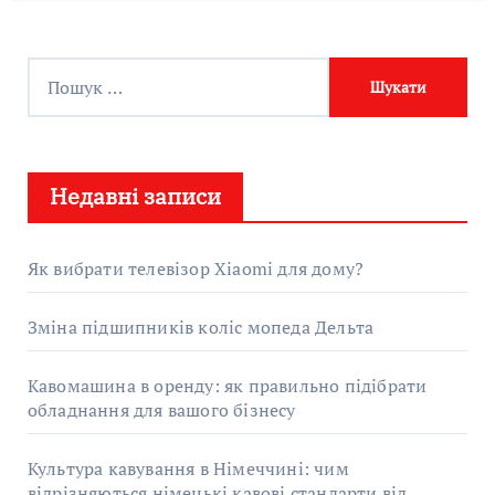
П
о
ш
у
Недавні записи
к
:
Як вибрати телевізор Xiaomi для дому?
Зміна підшипників коліс мопеда Дельта
Кавомашина в оренду: як правильно підібрати
обладнання для вашого бізнесу
Культура кавування в Німеччині: чим
відрізняються німецькі кавові стандарти від