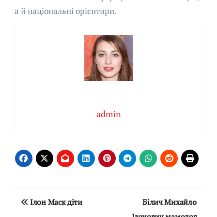
а й національні орієнтири.
admin
Навігація
Ілон Маск діти
Білич Михайло
записів
Іванович мамолог