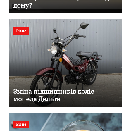
дому?
Різне
Зміна підшипників коліс
мопеда Дельта
Різне