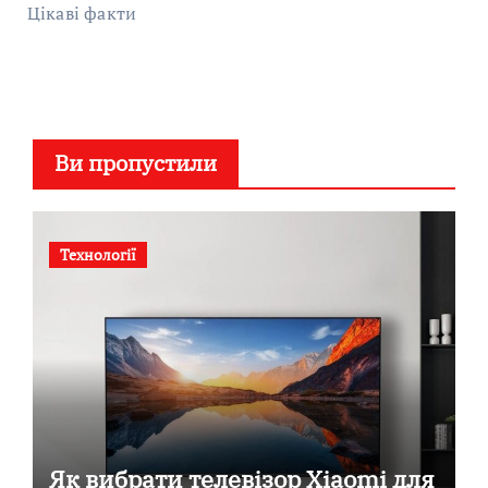
Цікаві факти
Ви пропустили
Технології
Як вибрати телевізор Xiaomi для