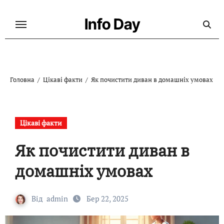
Перейти
до
Info Day
контенту
Головна
Цікаві факти
Як почистити диван в домашніх умовах
Цікаві факти
Як почистити диван в
домашніх умовах
Від
admin
Бер 22, 2025