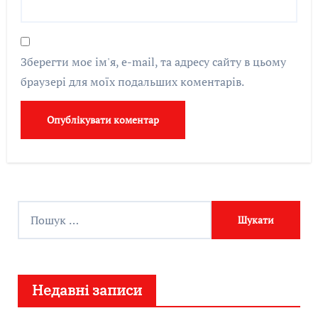
Зберегти моє ім'я, e-mail, та адресу сайту в цьому
браузері для моїх подальших коментарів.
П
о
ш
у
Недавні записи
к
: