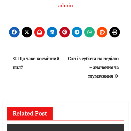
admin
Навігація
Що таке космічний
Сон із суботи на неділю
записів
пил?
– значення та
тлумачення
Related Post