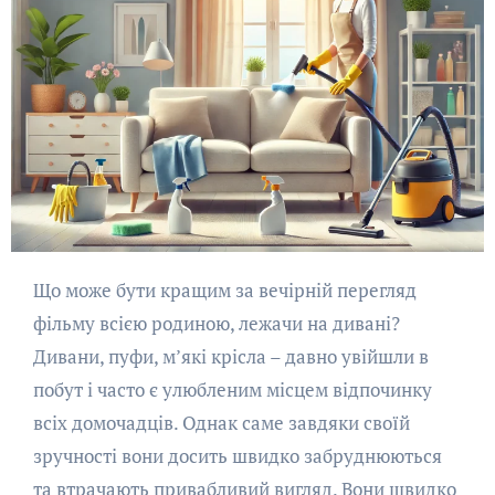
Що може бути кращим за вечірній перегляд
фільму всією родиною, лежачи на дивані?
Дивани, пуфи, м’які крісла – давно увійшли в
побут і часто є улюбленим місцем відпочинку
всіх домочадців. Однак саме завдяки своїй
зручності вони досить швидко забруднюються
та втрачають привабливий вигляд. Вони швидко