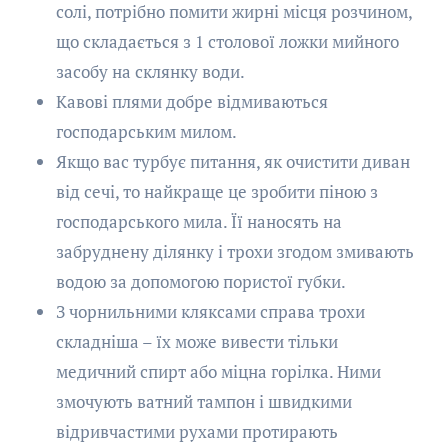
солі, потрібно помити жирні місця розчином,
що складається з 1 столової ложки мийного
засобу на склянку води.
Кавові плями добре відмиваються
господарським милом.
Якщо вас турбує питання, як очистити диван
від сечі, то найкраще це зробити піною з
господарського мила. Її наносять на
забруднену ділянку і трохи згодом змивають
водою за допомогою пористої губки.
З чорнильними кляксами справа трохи
складніша – їх може вивести тільки
медичний спирт або міцна горілка. Ними
змочують ватний тампон і швидкими
відривчастими рухами протирають