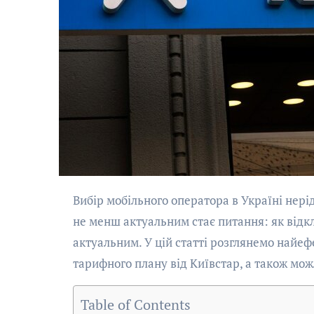
Вибір мобільного оператора в Україні нерідко пов’язаний із пошуком вигідного тарифного плану, однак
не менш актуальним стає питання: як відк
актуальним. У цій статті розглянемо найе
тарифного плану від Київстар, а також мож
Table of Contents