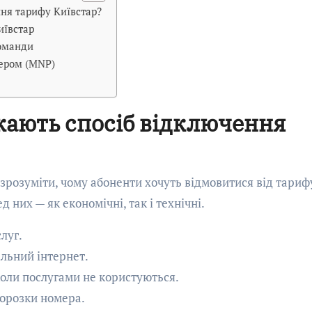
ня тарифу Київстар?
иївстар
команди
мером (MNP)
кають спосіб відключення
 зрозуміти, чому абоненти хочуть відмовитися від тариф
д них — як економічні, так і технічні.
луг.
ільний інтернет.
коли послугами не користуються.
морозки номера.