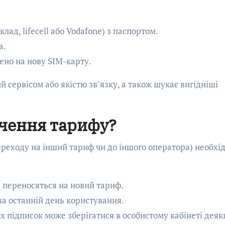
лад, lifecell або Vodafone) з паспортом.
а.
ено на нову SIM-карту.
й сервісом або якістю зв’язку, а також шукає вигідніші
ючення тарифу?
ереходу на інший тариф чи до іншого оператора) необхі
е переносяться на новий тариф.
а останній день користування.
их підписок може зберігатися в особистому кабінеті деяк