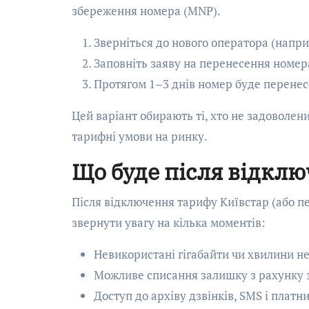
збереження номера (MNP).
Зверніться до нового оператора (наприк
Заповніть заяву на перенесення номер
Протягом 1–3 днів номер буде перенес
Цей варіант обирають ті, хто не задоволени
тарифні умови на ринку.
Що буде після відкл
Після відключення тарифу Київстар (або п
звернути увагу на кілька моментів:
Невикористані гігабайти чи хвилини н
Можливе списання залишку з рахунку з
Доступ до архіву дзвінків, SMS і платн