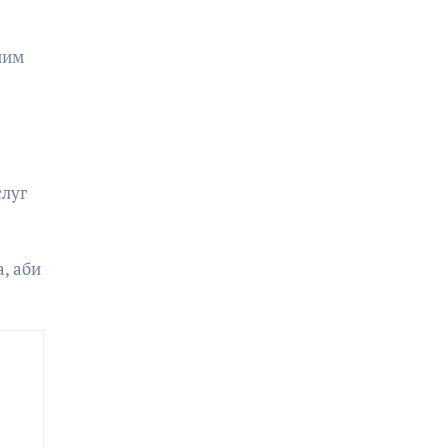
ним
слуг
, аби