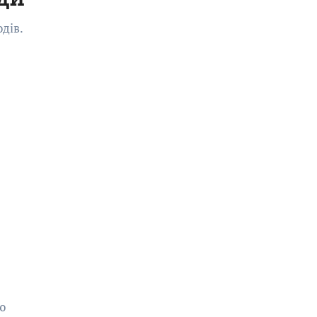
дів.
ю