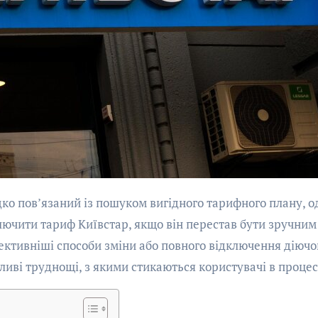
лючити тариф Київстар, якщо він перестав бути зручним
фективніші способи зміни або повного відключення діючо
ливі труднощі, з якими стикаються користувачі в процес