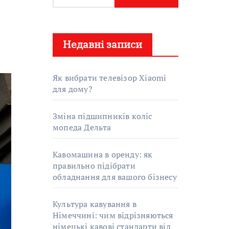
о
ш
у
Недавні записи
к
:
Як вибрати телевізор Xiaomi
для дому?
Зміна підшипників коліс
мопеда Дельта
Кавомашина в оренду: як
правильно підібрати
обладнання для вашого бізнесу
Культура кавування в
Німеччині: чим відрізняються
німецькі кавові стандарти від