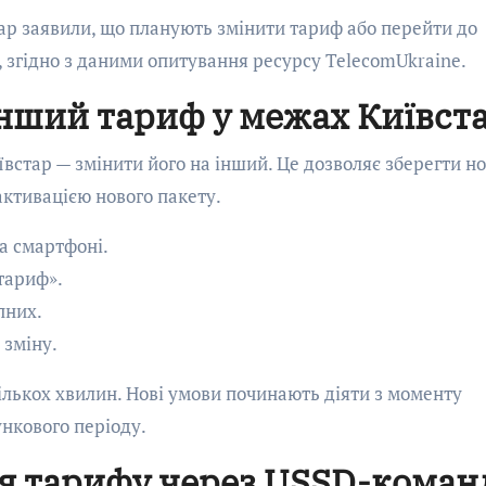
тар заявили, що планують змінити тариф або перейти до
, згідно з даними опитування ресурсу TelecomUkraine.
 інший тариф у межах Київст
встар — змінити його на інший. Це дозволяє зберегти но
активацією нового пакету.
а смартфоні.
тариф».
пних.
 зміну.
ількох хвилин. Нові умови починають діяти з моменту
ункового періоду.
ня тарифу через USSD-коман