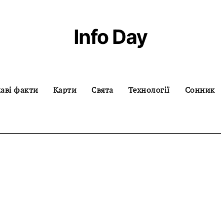
Info Day
аві факти
Карти
Свята
Технології
Сонник