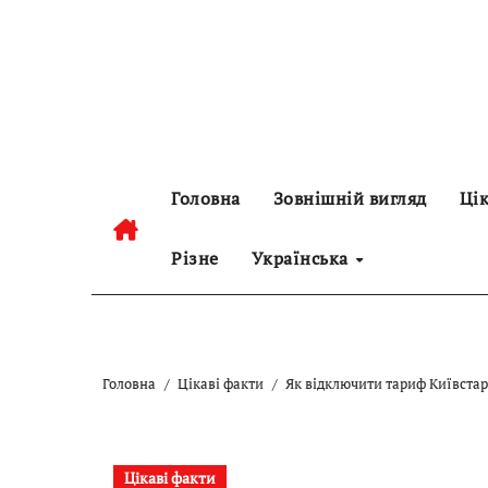
Перейти
до
контенту
Головна
Зовнішній вигляд
Цік
Різне
Українська
Головна
Цікаві факти
Як відключити тариф Київстар
Цікаві факти