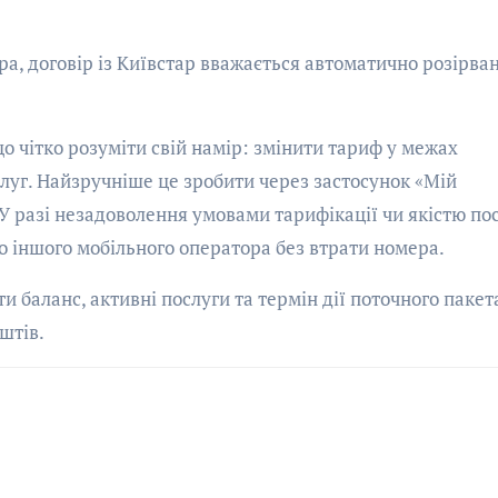
ра, договір із Київстар вважається автоматично розірва
о чітко розуміти свій намір: змінити тариф у межах
луг. Найзручніше це зробити через застосунок «Мій
У разі незадоволення умовами тарифікації чи якістю по
 іншого мобільного оператора без втрати номера.
 баланс, активні послуги та термін дії поточного пакета
штів.