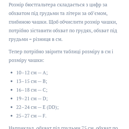
Розмір бюстгальтера складається з цифр за
обхватом під грудьми та літери за об’ємом,
глибиною чашки. Щоб обчислити розмір чашки,
потрібно зіставити обхват по грудях, обхват під
грудьми = різниця в см.
Тепер потрібно звірити таблиці розміру в см і
розміру чашки:
10–12 см — А;
13–15 см — B;
16–18 см — C;
19–21 см — D;
22–24 см — E (DD);
25–27 см — F.
Наприклад, обхват під грудьми 75 см, обхват по