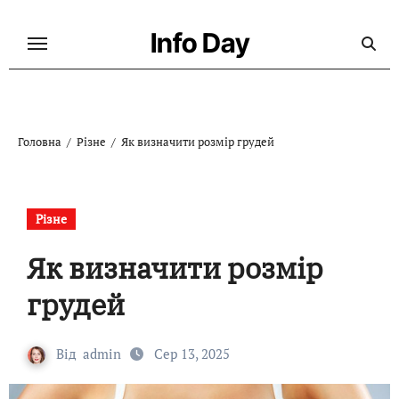
Перейти
до
Info Day
контенту
Головна
Різне
Як визначити розмір грудей
Різне
Як визначити розмір
грудей
Від
admin
Сер 13, 2025