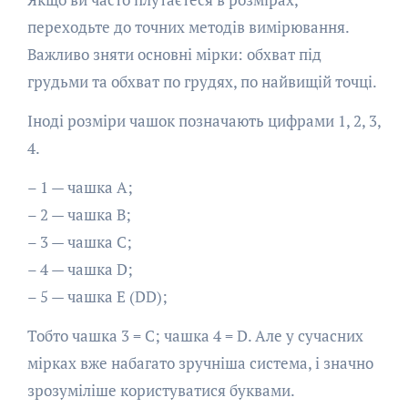
переходьте до точних методів вимірювання.
Важливо зняти основні мірки: обхват під
грудьми та обхват по грудях, по найвищій точці.
Іноді розміри чашок позначають цифрами 1, 2, 3,
4.
– 1 — чашка A;
– 2 — чашка B;
– 3 — чашка C;
– 4 — чашка D;
– 5 — чашка E (DD);
Тобто чашка 3 = C; чашка 4 = D. Але у сучасних
мірках вже набагато зручніша система, і значно
зрозуміліше користуватися буквами.