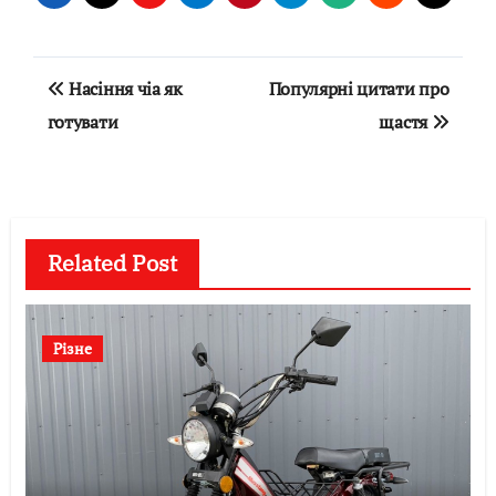
Навігація
Насіння чіа як
Популярні цитати про
записів
готувати
щастя
Related Post
Різне