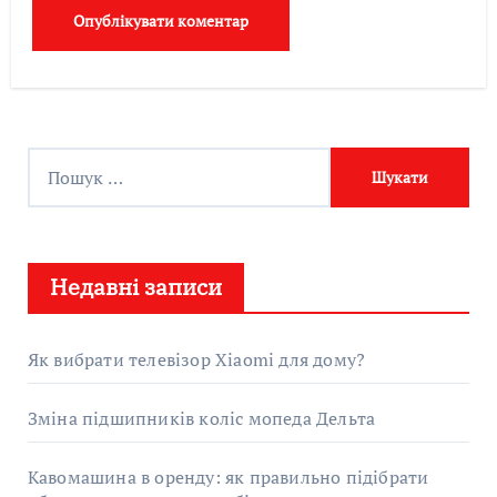
П
о
ш
у
Недавні записи
к
:
Як вибрати телевізор Xiaomi для дому?
Зміна підшипників коліс мопеда Дельта
Кавомашина в оренду: як правильно підібрати