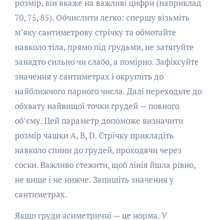
розмір, він вкаже на важливі цифри (наприклад
70, 75, 85). Обчислити легко: спершу візьміть
м’яку сантиметрову стрічку та обмотайте
навколо тіла, прямо під грудьми, не затягуйте
занадто сильно чи слабо, а помірно. Зафіксуйте
значення у сантиметрах і округліть до
найближчого парного числа. Далі переходьте до
обхвату найвищої точки грудей — повного
об’єму. Цей параметр допоможе визначити
розмір чашки A, B, D. Стрічку прикладіть
навколо спини до грудей, проходячи через
соски. Важливо стежити, щоб лінія йшла рівно,
не вище і не нижче. Запишіть значення у
сантиметрах.
Якщо груди асиметричні — це норма. У